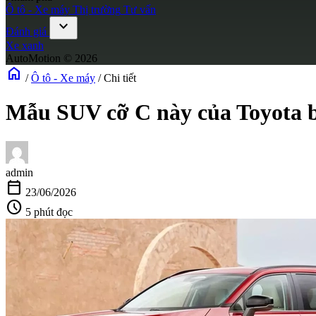
Ô tô - Xe máy
Thị trường
Tư vấn
expand_more
Đánh giá
Xe xanh
AutoMotion © 2026
home
/
Ô tô - Xe máy
/
Chi tiết
Mẫu SUV cỡ C này của Toyota bá
admin
calendar_today
23/06/2026
schedule
5 phút đọc