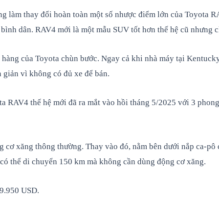
ng làm thay đổi hoàn toàn một số nhược điểm lớn của Toyota RA
á bình dân. RAV4 mới là một mẫu SUV tốt hơn thế hệ cũ nhưng c
àng của Toyota chùn bước. Ngay cả khi nhà máy tại Kentucky đ
 giản vì không có đủ xe để bán.
ota RAV4 thế hệ mới đã ra mắt vào hồi tháng 5/2025 với 3 phon
ng cơ xăng thông thường. Thay vào đó, nằm bên dưới nắp ca-pô 
 có thể di chuyển 150 km mà không cần dùng động cơ xăng.
49.950 USD.