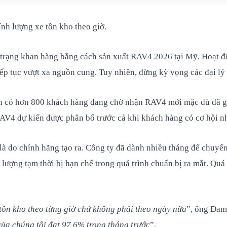
nh lượng xe tồn kho theo giờ.
 trạng khan hàng bằng cách sản xuất RAV4 2026 tại Mỹ. Hoạt độ
ếp tục vượt xa nguồn cung. Tuy nhiên, đừng kỳ vọng các đại l
iện có hơn 800 khách hàng đang chờ nhận RAV4 mới mặc dù đã gi
AV4 dự kiến được phân bổ trước cả khi khách hàng có cơ hội nhì
n là do chính hãng tạo ra. Công ty đã dành nhiều tháng để chu
ượng tạm thời bị hạn chế trong quá trình chuẩn bị ra mắt. Quá 
tồn kho theo từng giờ chứ không phải theo ngày nữa
”, ông Dam
của chúng tôi đạt 97,6% trong tháng trước
”.