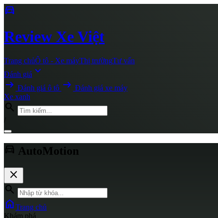
directions_car
Review
Xe Việt
Trang chủ
Ô tô - Xe máy
Thị trường
Tư vấn
expand_more
Đánh giá
arrow_right_alt
arrow_right_alt
Đánh giá ô tô
Đánh giá xe máy
Xe xanh
search
/
directions_car
AutoMotion
close
search
home
Trang chủ
Khám phá