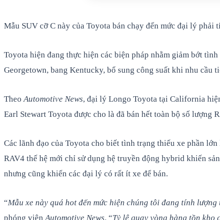
Mẫu SUV cỡ C này của Toyota bán chạy đến mức đại lý phải tí
Toyota hiện đang thực hiện các biện pháp nhằm giảm bớt tình
Georgetown, bang Kentucky, bổ sung công suất khi nhu cầu ti
Theo
Automotive News
, đại lý Longo Toyota tại California h
Earl Stewart Toyota được cho là đã bán hết toàn bộ số lượng R
Các lãnh đạo của Toyota cho biết tình trạng thiếu xe phần lớ
RAV4 thế hệ mới chỉ sử dụng hệ truyền động hybrid khiến sản l
nhưng cũng khiến các đại lý có rất ít xe để bán.
“
Mẫu xe này quá hot đến mức hiện chúng tôi đang tính lượng 
phóng viên
Automotive News
. “
Tỷ lệ quay vòng hàng tồn kho 