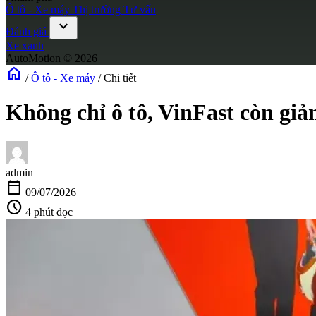
Ô tô - Xe máy
Thị trường
Tư vấn
expand_more
Đánh giá
Xe xanh
AutoMotion © 2026
home
/
Ô tô - Xe máy
/
Chi tiết
Không chỉ ô tô, VinFast còn giả
admin
calendar_today
09/07/2026
schedule
4 phút đọc