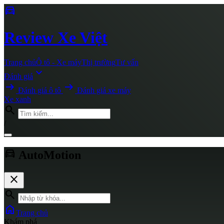
directions_car
Review
Xe Việt
Trang chủ
Ô tô - Xe máy
Thị trường
Tư vấn
expand_more
Đánh giá
arrow_right_alt
arrow_right_alt
Đánh giá ô tô
Đánh giá xe máy
Xe xanh
search
/
directions_car
AutoMotion
close
search
home
Trang chủ
Khám phá