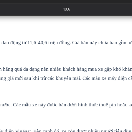
40,6
dao động từ 11,6-40,6 triệu đồng. Giá bán này chưa bao gồm ưu
nh hãng quá đa dạng nên nhiều khách hàng mua xe gặp khó khăn 
ụng giá mới sau khi trừ các khuyến mãi. Các mẫu xe máy điện cầ
 nước. Các mẫu xe này được bán dưới hình thức thuê pin hoặc k
áy điện VinFast. Bên cạnh đó, xe còn được nhiều người tiêu dùn