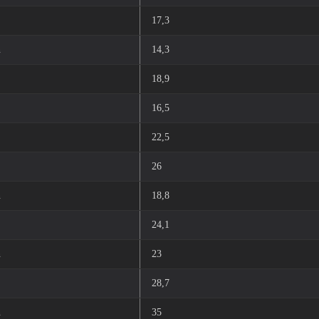
17,3
n
14,3
18,9
16,5
22,5
26
n
18,8
24,1
n
23
28,7
n
35