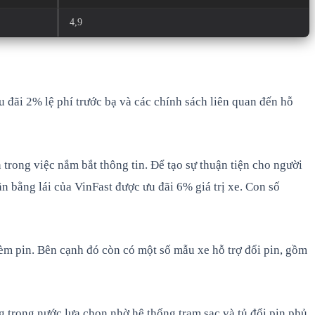
4,9
 đãi 2% lệ phí trước bạ và các chính sách liên quan đến hỗ
trong việc nắm bắt thông tin. Để tạo sự thuận tiện cho người
n bằng lái của VinFast được ưu đãi 6% giá trị xe. Con số
èm pin. Bên cạnh đó còn có một số mẫu xe hỗ trợ đổi pin, gồm
g trong nước lựa chọn nhờ hệ thống trạm sạc và tủ đổi pin phủ