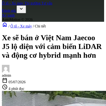
Ô tô - Xe máy
Thị trường
Tư vấn
expand_more
Đánh giá
Xe xanh
AutoMotion © 2026
home
/
Ô tô - Xe máy
/
Chi tiết
Xe sẽ bán ở Việt Nam Jaecoo
J5 lộ diện với cảm biến LiDAR
và động cơ hybrid mạnh hơn
admin
calendar_today
05/07/2026
schedule
4 phút đọc