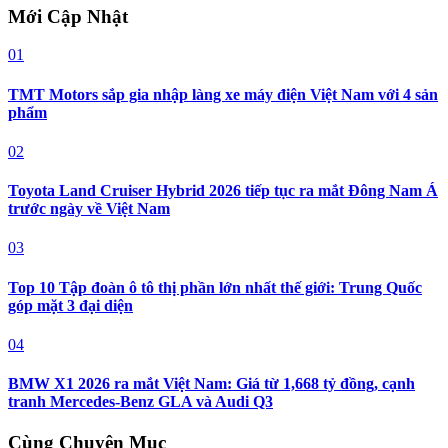
Mới Cập Nhật
01
TMT Motors sắp gia nhập làng xe máy điện Việt Nam với 4 sản
phẩm
02
Toyota Land Cruiser Hybrid 2026 tiếp tục ra mắt Đông Nam Á
trước ngày về Việt Nam
03
Top 10 Tập đoàn ô tô thị phần lớn nhất thế giới: Trung Quốc
góp mặt 3 đại diện
04
BMW X1 2026 ra mắt Việt Nam: Giá từ 1,668 tỷ đồng, cạnh
tranh Mercedes-Benz GLA và Audi Q3
Cùng Chuyên Mục