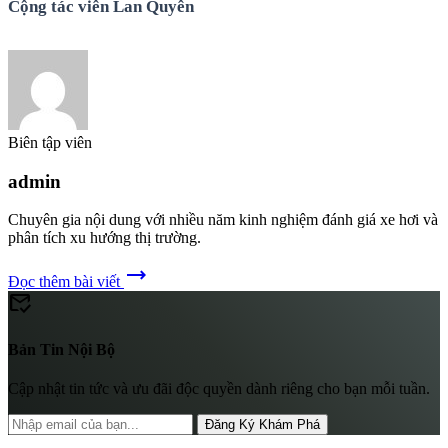
Cộng tác viên Lan Quyên
Biên tập viên
admin
Chuyên gia nội dung với nhiều năm kinh nghiệm đánh giá xe hơi và
phân tích xu hướng thị trường.
trending_flat
Đọc thêm bài viết
mark_email_read
Bản Tin Nội Bộ
Cập nhật tin tức và ưu đãi độc quyền dành riêng cho bạn mỗi tuần.
Đăng Ký Khám Phá