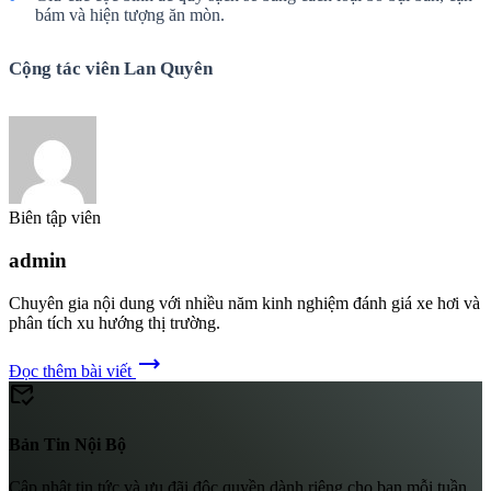
bám và hiện tượng ăn mòn.
Cộng tác viên Lan Quyên
Biên tập viên
admin
Chuyên gia nội dung với nhiều năm kinh nghiệm đánh giá xe hơi và
phân tích xu hướng thị trường.
trending_flat
Đọc thêm bài viết
mark_email_read
Bản Tin Nội Bộ
Cập nhật tin tức và ưu đãi độc quyền dành riêng cho bạn mỗi tuần.