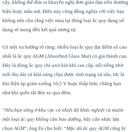
vậy, không thể đưa ra khuyến nghị đơn giản dựa trên thương
hiệu hoặc mẫu mã. Điều này cũng đồng nghĩa với việc bạn
không nên cho rằng việc mua lại đúng loại ắc quy đang sử
dụng sẽ mang đến kết quả tương tự.
Có một xu hướng rõ ràng: nhiều loại ắc quy đạt điểm số cao
nhất là ắc quy AGM (Absorbed Glass Mat) có giá thành cao.
Đây là dòng ắc quy chì-axit kín khí cao cấp, nổi tiếng nhờ
tuổi thọ dài và khả năng chịu được tình trạng xả sâu, tức là
khi điện áp giảm xuống 10,5 V hoặc thấp hơn, chẳng hạn
như khi quên tắt đèn xe qua đêm.
“
Nếu bạn sống ở khu vực có nhiệt độ khắc nghiệt và muốn
một loại ắc quy không cần bảo dưỡng, hãy cân nhắc lựa
chọn AGM
“, ông Fu cho biết. “
Mặc dù ắc quy AGM cũng bị