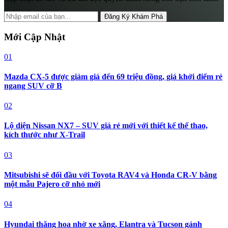
Đăng Ký Khám Phá
Mới Cập Nhật
01
Mazda CX-5 được giảm giá đến 69 triệu đồng, giá khởi điểm rẻ
ngang SUV cỡ B
02
Lộ diện Nissan NX7 – SUV giá rẻ mới với thiết kế thể thao,
kích thước như X-Trail
03
Mitsubishi sẽ đối đầu với Toyota RAV4 và Honda CR-V bằng
một mẫu Pajero cỡ nhỏ mới
04
Hyundai thăng hoa nhờ xe xăng, Elantra và Tucson gánh