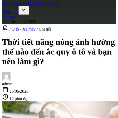
Ô tô - Xe máy
Thị trường
Tư vấn
expand_more
Đánh giá
Xe xanh
AutoMotion © 2026
home
/
Ô tô - Xe máy
/
Chi tiết
Thời tiết nắng nóng ảnh hưởng
thế nào đến ắc quy ô tô và bạn
nên làm gì?
admin
calendar_today
26/06/2026
schedule
12 phút đọc