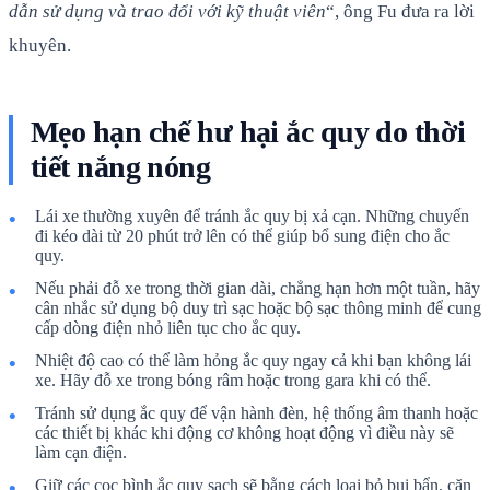
dẫn sử dụng và trao đổi với kỹ thuật viên
“, ông Fu đưa ra lời
khuyên.
Mẹo hạn chế hư hại ắc quy do thời
tiết nắng nóng
Lái xe thường xuyên để tránh ắc quy bị xả cạn. Những chuyến
đi kéo dài từ 20 phút trở lên có thể giúp bổ sung điện cho ắc
quy.
Nếu phải đỗ xe trong thời gian dài, chẳng hạn hơn một tuần, hãy
cân nhắc sử dụng bộ duy trì sạc hoặc bộ sạc thông minh để cung
cấp dòng điện nhỏ liên tục cho ắc quy.
Nhiệt độ cao có thể làm hỏng ắc quy ngay cả khi bạn không lái
xe. Hãy đỗ xe trong bóng râm hoặc trong gara khi có thể.
Tránh sử dụng ắc quy để vận hành đèn, hệ thống âm thanh hoặc
các thiết bị khác khi động cơ không hoạt động vì điều này sẽ
làm cạn điện.
Giữ các cọc bình ắc quy sạch sẽ bằng cách loại bỏ bụi bẩn, cặn