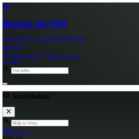
directions_car
Review
Xe Việt
Trang chủ
Ô tô - Xe máy
Thị trường
Tư vấn
expand_more
Đánh giá
arrow_right_alt
arrow_right_alt
Đánh giá ô tô
Đánh giá xe máy
Xe xanh
search
/
directions_car
AutoMotion
close
search
home
Trang chủ
Khám phá