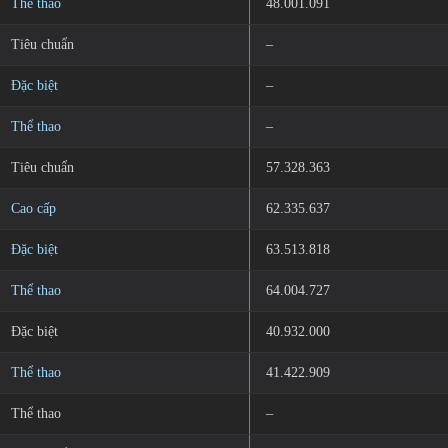
Thể thao
48.001.091
Tiêu chuẩn
–
Đặc biệt
–
Thể thao
–
Tiêu chuẩn
57.328.363
Cao cấp
62.335.637
Đặc biệt
63.513.818
Thể thao
64.004.727
Đặc biệt
40.932.000
Thể thao
41.422.909
Thể thao
–