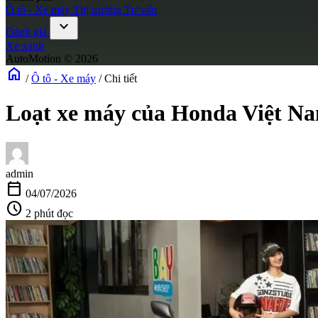
Ô tô - Xe máy
Thị trường
Tư vấn
expand_more
Đánh giá
Xe xanh
AutoMotion © 2026
home
/
Ô tô - Xe máy
/
Chi tiết
Loạt xe máy của Honda Việt Nam
admin
calendar_today
04/07/2026
schedule
2 phút đọc