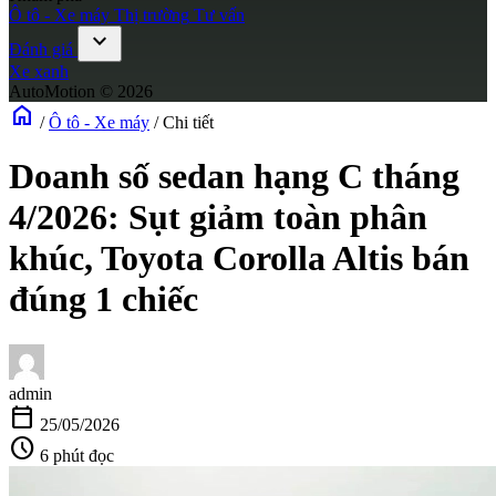
Ô tô - Xe máy
Thị trường
Tư vấn
expand_more
Đánh giá
Xe xanh
AutoMotion © 2026
home
/
Ô tô - Xe máy
/
Chi tiết
Doanh số sedan hạng C tháng
4/2026: Sụt giảm toàn phân
khúc, Toyota Corolla Altis bán
đúng 1 chiếc
admin
calendar_today
25/05/2026
schedule
6 phút đọc