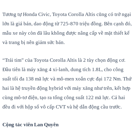
Tương tự Honda Civic, Toyota Corolla Altis cũng có trở ngại
lớn là giá bán, dao động từ 725-870 triệu đồng. Bên cạnh đó,
mẫu xe này còn đã lâu không được nâng cấp về mặt thiết kế
và trang bị nên giảm sức bán.
“Trái tim” của Toyota Corolla Altis là 2 tùy chọn động cơ.
Đầu tiên là máy xăng 4 xi-lanh, dung tích 1.8L, cho công
suất tối đa 138 mã lực và mô-men xoắn cực đại 172 Nm. Thứ
hai là hệ truyền động hybrid với máy xăng như trên, kết hợp
cùng mô-tơ điện, tạo ra tổng công suất 122 mã lực. Cả hai
đều đi với hộp số vô cấp CVT và hệ dẫn động cầu trước.
Cộng tác viên Lan Quyên