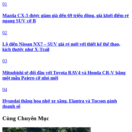
01
Mazda CX-5 được giảm giá đến 69 triệu đồng, giá khởi điểm rẻ
ngang SUV cỡ B
02
Lộ diện Nissan NX7 – SUV giá rẻ mới với thiết kế thể thao,
kích thước như X-Trail
03
Mitsubishi sẽ đối đầu với Toyota RAV4 và Honda CR-V bằng
một mẫu Pajero cỡ nhỏ mới
04
Hyundai thăng hoa nhờ xe xăng, Elantra và Tucson gánh
doanh số
Cùng Chuyên Mục