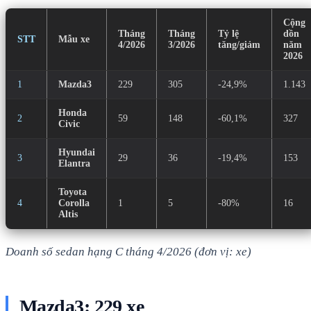
Cộng
Tháng
Tháng
Tỷ lệ
dồn
STT
Mẫu xe
4/2026
3/2026
tăng/giảm
năm
2026
1
Mazda3
229
305
-24,9%
1.143
Honda
2
59
148
-60,1%
327
Civic
Hyundai
3
29
36
-19,4%
153
Elantra
Toyota
4
Corolla
1
5
-80%
16
Altis
Doanh số sedan hạng C tháng 4/2026 (đơn vị: xe)
Mazda3: 229 xe