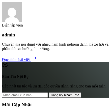
Biên tập viên
admin
Chuyên gia nội dung với nhiều năm kinh nghiệm đánh giá xe hơi và
phân tích xu hướng thị trường.
trending_flat
Đọc thêm bài viết
mark_email_read
Bản Tin Nội Bộ
Cập nhật tin tức và ưu đãi độc quyền dành riêng cho bạn mỗi tuần.
Đăng Ký Khám Phá
Mới Cập Nhật