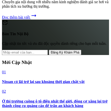
Chuyên gia nội dung với nhiều năm kinh nghiệm đánh giá xe hơi và
phân tích xu hướng thị trường.
trending_flat
Đọc thêm bài viết
mark_email_read
Bản Tin Nội Bộ
Cập nhật tin tức và ưu đãi độc quyền dành riêng cho bạn mỗi tuần.
Đăng Ký Khám Phá
Mới Cập Nhật
01
Nissan có lãi trở lại sau khoảng thời gian chật vật
02
Ở thị trường cuồng ô tô điện nhất thế giới, động cơ xăng lại trở
thành công cụ quảng cáo để trấn an khách hàng