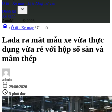
Ô tô - Xe máy
Thị trường
Tư vấn
expand_more
Đánh giá
Xe xanh
AutoMotion © 2026
home
/
Ô tô - Xe máy
/
Chi tiết
Lada ra mắt mẫu xe vừa thực
dụng vừa rẻ với hộp số sàn và
mâm thép
admin
calendar_today
29/06/2026
schedule
5 phút đọc