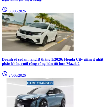
schedule
30/06/2026
Doanh số sedan hạng B tháng 5/2026: Honda City giảm ít nhất
phân khúc, cuối cùng cũng bán tốt hơn Mazda2
schedule
24/06/2026