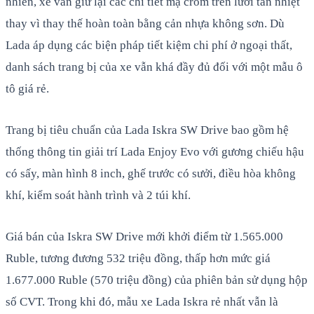
nhiên, xe vẫn giữ lại các chi tiết mạ crôm trên lưới tản nhiệt
thay vì thay thế hoàn toàn bằng cản nhựa không sơn. Dù
Lada áp dụng các biện pháp tiết kiệm chi phí ở ngoại thất,
danh sách trang bị của xe vẫn khá đầy đủ đối với một mẫu ô
tô giá rẻ.
Trang bị tiêu chuẩn của Lada Iskra SW Drive bao gồm hệ
thống thông tin giải trí Lada Enjoy Evo với gương chiếu hậu
có sấy, màn hình 8 inch, ghế trước có sưởi, điều hòa không
khí, kiểm soát hành trình và 2 túi khí.
Giá bán của Iskra SW Drive mới khởi điểm từ 1.565.000
Ruble, tương đương 532 triệu đồng, thấp hơn mức giá
1.677.000 Ruble (570 triệu đồng) của phiên bản sử dụng hộp
số CVT. Trong khi đó, mẫu xe Lada Iskra rẻ nhất vẫn là