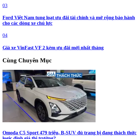
03
Ford Việt Nam tung loạt ưu đãi tài chính và mở rộng bảo hành
cho các dòng xe chủ lực
04
Giá xe VinFast VF 2 kèm ưu đãi mới nhất tháng
Cùng Chuyên Mục
Omoda C5 Sport 479 triệu, B-SUV đủ trang bị đang thách thức
logic định giá thị trường?