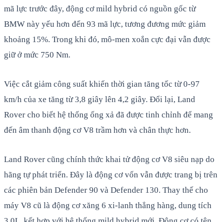
mã lực trước đây, động cơ mild hybrid có nguồn gốc từ
BMW này yếu hơn đến 93 mã lực, tương đương mức giảm
khoảng 15%. Trong khi đó, mô-men xoắn cực đại vẫn được
giữ ở mức 750 Nm.
Việc cắt giảm công suất khiến thời gian tăng tốc từ 0-97
km/h của xe tăng từ 3,8 giây lên 4,2 giây. Đổi lại, Land
Rover cho biết hệ thống ống xả đã được tinh chỉnh để mang
đến âm thanh động cơ V8 trầm hơn và chân thực hơn.
Land Rover cũng chính thức khai tử động cơ V8 siêu nạp do
hãng tự phát triển. Đây là động cơ vốn vẫn được trang bị trên
các phiên bản Defender 90 và Defender 130. Thay thế cho
máy V8 cũ là động cơ xăng 6 xi-lanh thẳng hàng, dung tích
3.0L, kết hợp với hệ thống mild hybrid mới. Động cơ có tên