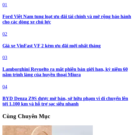
01
Ford Việt Nam tung loạt ưu đãi tài chính và mở rộng bảo hành
cho các dòng xe chủ lực
02
Giá xe VinFast VF 2 kèm ưu đãi mới nhất tháng
03
Lamborghini Revuelto ra mắt phiên bản giới hạn, kỷ niệm 60
năm trình làng của huyền thoại Miura
04
BYD Denza Z9S được mở bán, sở hữu phạm vi di chuyển lên
tới 1.100 km và hỗ trợ sạc siêu nhanh
Cùng Chuyên Mục