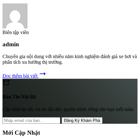
Biên tập viên
admin
Chuyên gia nội dung với nhiều năm kinh nghiệm đánh giá xe hơi và
phân tích xu hướng thị trường.
trending_flat
Đọc thêm bài viết
mark_email_read
Bản Tin Nội Bộ
Cập nhật tin tức và ưu đãi độc quyền dành riêng cho bạn mỗi tuần.
Đăng Ký Khám Phá
Mới Cập Nhật