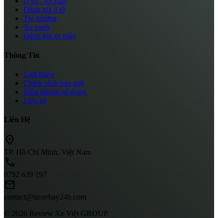
Ô tô - Xe máy
Đánh giá ô tô
Thị trường
Xe xanh
Đánh giá xe máy
Thông Tin
Giới thiệu
Chính sách bảo mật
Điều khoản sử dụng
Liên hệ
Liên Hệ
location_on
TP. Hồ Chí Minh, Việt Nam
call
0792 639 197
mail
contact@tinxehay24h.com
© 2026 Review Xe Việt GROUP.