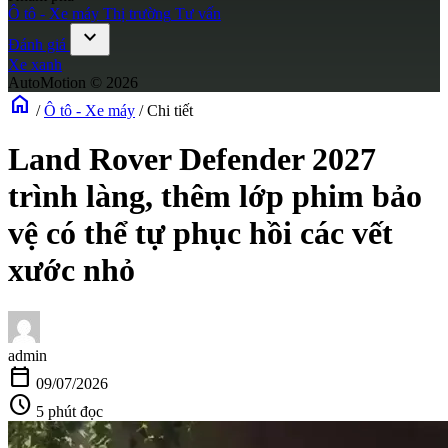
Ô tô - Xe máy
Thị trường
Tư vấn
expand_more
Đánh giá
Xe xanh
AutoMotion © 2026
home
/
Ô tô - Xe máy
/
Chi tiết
Land Rover Defender 2027
trình làng, thêm lớp phim bảo
vệ có thể tự phục hồi các vết
xước nhỏ
admin
calendar_today
09/07/2026
schedule
5 phút đọc