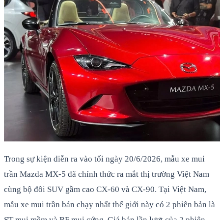
Trong sự kiện diễn ra vào tối ngày 20/6/2026, mẫu xe mui
trần Mazda MX-5 đã chính thức ra mắt thị trường Việt Nam
cùng bộ đôi SUV gầm cao CX-60 và CX-90. Tại Việt Nam,
mẫu xe mui trần bán chạy nhất thế giới này có 2 phiên bản là
ST mui mềm và RF mui cứng. Giá bán lần lượt của 2 phiên