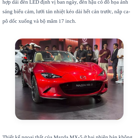
hợp dải đèn LED định vị ban ngày, đèn hậu có đồ họa ánh
sáng biểu cảm, lưới tản nhiệt kéo dài hết cản trước, nắp ca-
pô dốc xuống và bộ mâm 17 inch.
Thiết kế ngoại thất của Mazda MX-5 ở hai phiên bản không