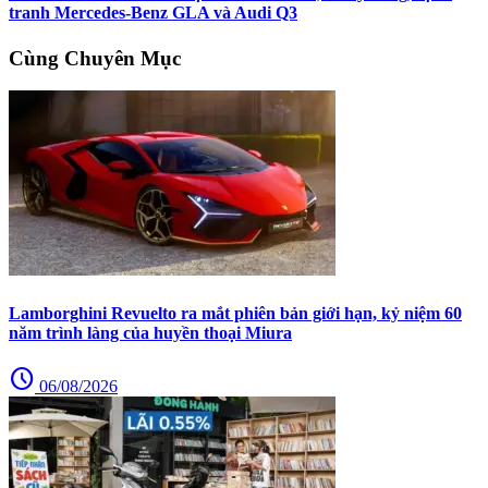
tranh Mercedes-Benz GLA và Audi Q3
Cùng Chuyên Mục
Lamborghini Revuelto ra mắt phiên bản giới hạn, kỷ niệm 60
năm trình làng của huyền thoại Miura
schedule
06/08/2026