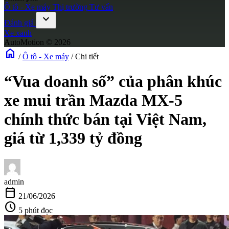
Ô tô - Xe máy
Thị trường
Tư vấn
expand_more
Đánh giá
Xe xanh
AutoMotion © 2026
home
/
Ô tô - Xe máy
/
Chi tiết
“Vua doanh số” của phân khúc
xe mui trần Mazda MX-5
chính thức bán tại Việt Nam,
giá từ 1,339 tỷ đồng
admin
calendar_today
21/06/2026
schedule
5 phút đọc