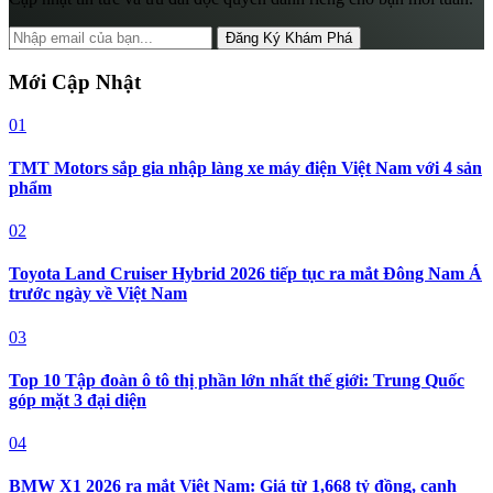
Đăng Ký Khám Phá
Mới Cập Nhật
01
TMT Motors sắp gia nhập làng xe máy điện Việt Nam với 4 sản
phẩm
02
Toyota Land Cruiser Hybrid 2026 tiếp tục ra mắt Đông Nam Á
trước ngày về Việt Nam
03
Top 10 Tập đoàn ô tô thị phần lớn nhất thế giới: Trung Quốc
góp mặt 3 đại diện
04
BMW X1 2026 ra mắt Việt Nam: Giá từ 1,668 tỷ đồng, cạnh