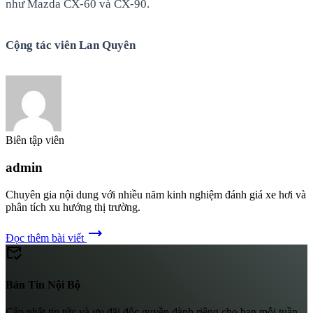
như Mazda CX-60 và CX-90.
Cộng tác viên Lan Quyên
Biên tập viên
admin
Chuyên gia nội dung với nhiều năm kinh nghiệm đánh giá xe hơi và
phân tích xu hướng thị trường.
trending_flat
Đọc thêm bài viết
mark_email_read
Bản Tin Nội Bộ
Cập nhật tin tức và ưu đãi độc quyền dành riêng cho bạn mỗi tuần.