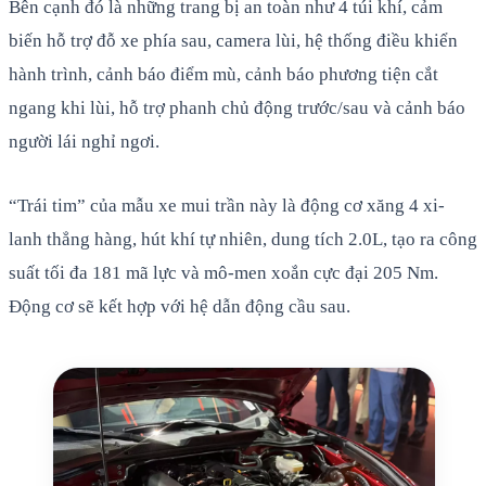
Bên cạnh đó là những trang bị an toàn như 4 túi khí, cảm
biến hỗ trợ đỗ xe phía sau, camera lùi, hệ thống điều khiển
hành trình, cảnh báo điểm mù, cảnh báo phương tiện cắt
ngang khi lùi, hỗ trợ phanh chủ động trước/sau và cảnh báo
người lái nghỉ ngơi.
“Trái tim” của mẫu xe mui trần này là động cơ xăng 4 xi-
lanh thẳng hàng, hút khí tự nhiên, dung tích 2.0L, tạo ra công
suất tối đa 181 mã lực và mô-men xoắn cực đại 205 Nm.
Động cơ sẽ kết hợp với hệ dẫn động cầu sau.