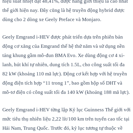
hiệu suất nhiệt đạt 48,41%, được hãng giới thiệu là cao nhất
thế giới hiện nay. Đây cũng là hệ truyền động hybrid được
dùng cho 2 dòng xe Geely Preface và Monjaro.
Geely Emgrand i-HEV được phát triển dựa trên phiên bản
động cơ xăng của Emgrand thế hệ thứ năm và sử dụng nền
tảng khung gầm mô-đun BMA Evo. Xe dùng động cơ 4 xi-
lanh, hút khí tự nhiên, dung tích 1.5L, cho công suất tối đa
82 kW (khoảng 110 mã lực). Động cơ kết hợp với hệ truyền
động điện tích hợp “11 trong 1”, bao gồm hộp số DHT và
mô-tơ điện có công suất tối đa 140 kW (khoảng 188 mã lực).
Geely Emgrand i-HEV từng lập Kỷ lục Guinness Thế giới với
mức tiêu thụ nhiên liệu 2,22 lít/100 km trên tuyến cao tốc tại
Hải Nam, Trung Quốc. Trước đó, kỷ lục tương tự thuộc về