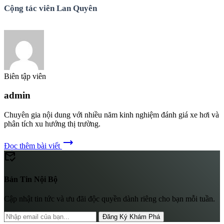
Cộng tác viên Lan Quyên
Biên tập viên
admin
Chuyên gia nội dung với nhiều năm kinh nghiệm đánh giá xe hơi và
phân tích xu hướng thị trường.
trending_flat
Đọc thêm bài viết
mark_email_read
Bản Tin Nội Bộ
Cập nhật tin tức và ưu đãi độc quyền dành riêng cho bạn mỗi tuần.
Đăng Ký Khám Phá