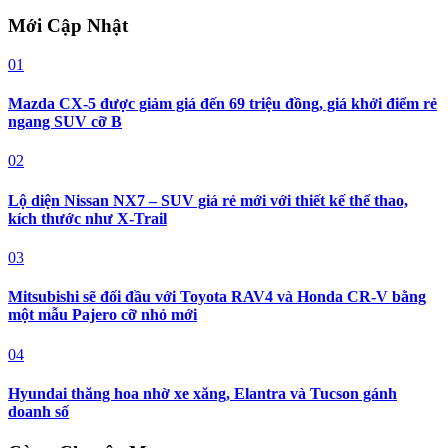
Mới Cập Nhật
01
Mazda CX-5 được giảm giá đến 69 triệu đồng, giá khởi điểm rẻ
ngang SUV cỡ B
02
Lộ diện Nissan NX7 – SUV giá rẻ mới với thiết kế thể thao,
kích thước như X-Trail
03
Mitsubishi sẽ đối đầu với Toyota RAV4 và Honda CR-V bằng
một mẫu Pajero cỡ nhỏ mới
04
Hyundai thăng hoa nhờ xe xăng, Elantra và Tucson gánh
doanh số