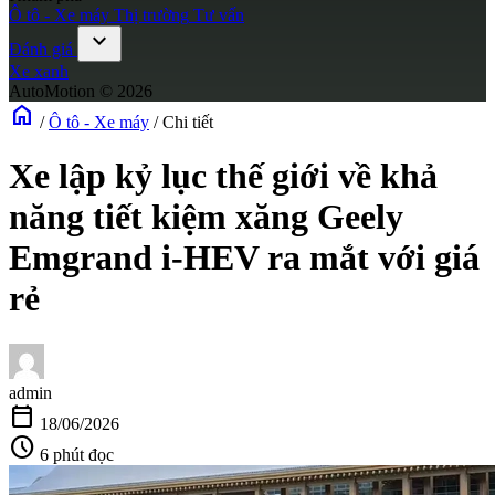
Ô tô - Xe máy
Thị trường
Tư vấn
expand_more
Đánh giá
Xe xanh
AutoMotion © 2026
home
/
Ô tô - Xe máy
/
Chi tiết
Xe lập kỷ lục thế giới về khả
năng tiết kiệm xăng Geely
Emgrand i-HEV ra mắt với giá
rẻ
admin
calendar_today
18/06/2026
schedule
6 phút đọc