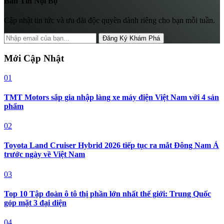
Bản Tin Nội Bộ
Cập nhật tin tức và ưu đãi độc quyền dành riêng cho bạn mỗi tuần.
Đăng Ký Khám Phá
Mới Cập Nhật
01
TMT Motors sắp gia nhập làng xe máy điện Việt Nam với 4 sản
phẩm
02
Toyota Land Cruiser Hybrid 2026 tiếp tục ra mắt Đông Nam Á
trước ngày về Việt Nam
03
Top 10 Tập đoàn ô tô thị phần lớn nhất thế giới: Trung Quốc
góp mặt 3 đại diện
04