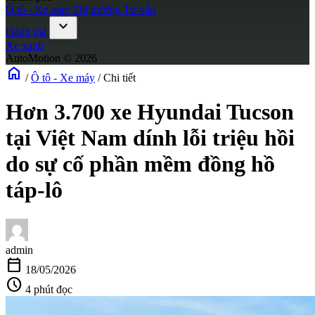
Ô tô - Xe máy
Thị trường
Tư vấn
expand_more
Đánh giá
Xe xanh
AutoMotion © 2026
home
/
Ô tô - Xe máy
/
Chi tiết
Hơn 3.700 xe Hyundai Tucson
tại Việt Nam dính lỗi triệu hồi
do sự cố phần mềm đồng hồ
táp-lô
admin
calendar_today
18/05/2026
schedule
4 phút đọc