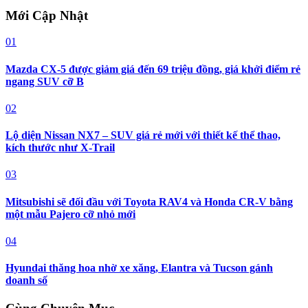
Mới Cập Nhật
01
Mazda CX-5 được giảm giá đến 69 triệu đồng, giá khởi điểm rẻ
ngang SUV cỡ B
02
Lộ diện Nissan NX7 – SUV giá rẻ mới với thiết kế thể thao,
kích thước như X-Trail
03
Mitsubishi sẽ đối đầu với Toyota RAV4 và Honda CR-V bằng
một mẫu Pajero cỡ nhỏ mới
04
Hyundai thăng hoa nhờ xe xăng, Elantra và Tucson gánh
doanh số