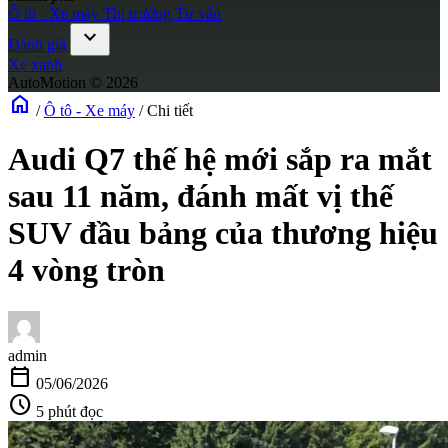
Ô tô - Xe máy
Thị trường
Tư vấn
expand_more
Đánh giá
Xe xanh
AutoMotion © 2026
home
/
Ô tô - Xe máy
/
Chi tiết
Audi Q7 thế hệ mới sắp ra mắt
sau 11 năm, đánh mất vị thế
SUV đầu bảng của thương hiệu
4 vòng tròn
admin
calendar_today
05/06/2026
schedule
5 phút đọc