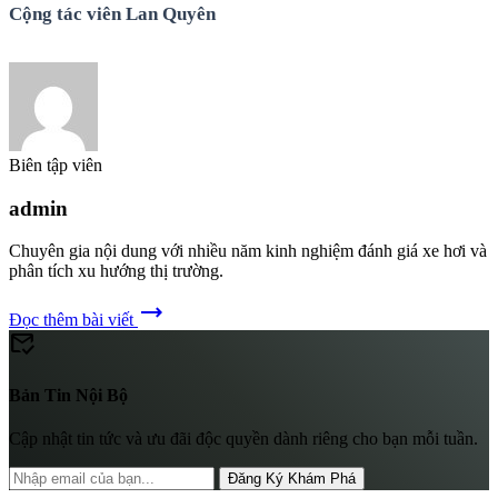
Cộng tác viên Lan Quyên
Biên tập viên
admin
Chuyên gia nội dung với nhiều năm kinh nghiệm đánh giá xe hơi và
phân tích xu hướng thị trường.
trending_flat
Đọc thêm bài viết
mark_email_read
Bản Tin Nội Bộ
Cập nhật tin tức và ưu đãi độc quyền dành riêng cho bạn mỗi tuần.
Đăng Ký Khám Phá