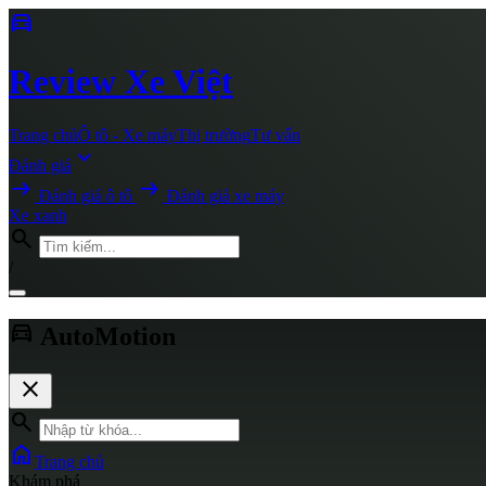
directions_car
Review
Xe Việt
Trang chủ
Ô tô - Xe máy
Thị trường
Tư vấn
expand_more
Đánh giá
arrow_right_alt
arrow_right_alt
Đánh giá ô tô
Đánh giá xe máy
Xe xanh
search
/
directions_car
AutoMotion
close
search
home
Trang chủ
Khám phá