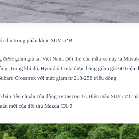
ối thủ trong phân khúc SUV cỡ B.
ược giảm giá tại Việt Nam. Đối thủ của mẫu xe này là Mitsubis
 đồng. Trong khi đó, Hyundai Creta được hãng giảm giá 60 triệu
baru Crosstrek với mức giảm từ 218-258 triệu đồng.
n tiêu chuẩn của dòng xe Jaecoo J7. Hiện mẫu SUV cỡ C này có
huẩn mới của đối thủ Mazda CX-5.