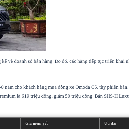
ng kể về doanh số bán hàng. Do đó, các hãng tiếp tục triển kh
3-8 năm cho khách hàng mua dòng xe Omoda C5, tùy phiên bản. 
emium là 619 triệu đồng, giảm 50 triệu đồng. Bản SHS-H Luxury
Giá niêm yết
Ưu đãi