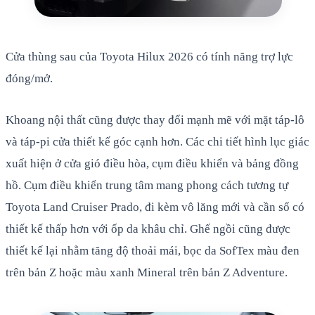
Cửa thùng sau của Toyota Hilux 2026 có tính năng trợ lực
đóng/mở.
Khoang nội thất cũng được thay đổi mạnh mẽ với mặt táp-lô
và táp-pi cửa thiết kế góc cạnh hơn. Các chi tiết hình lục giác
xuất hiện ở cửa gió điều hòa, cụm điều khiển và bảng đồng
hồ. Cụm điều khiển trung tâm mang phong cách tương tự
Toyota Land Cruiser Prado, đi kèm vô lăng mới và cần số có
thiết kế thấp hơn với ốp da khâu chỉ. Ghế ngồi cũng được
thiết kế lại nhằm tăng độ thoải mái, bọc da SofTex màu đen
trên bản Z hoặc màu xanh Mineral trên bản Z Adventure.