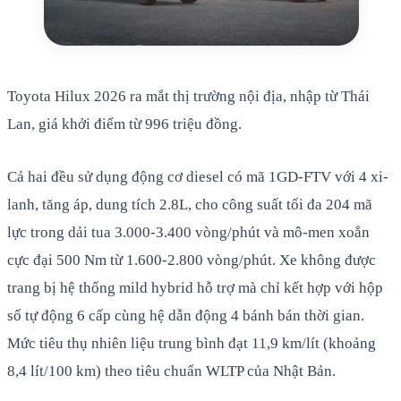
Toyota Hilux 2026 ra mắt thị trường nội địa, nhập từ Thái
Lan, giá khởi điểm từ 996 triệu đồng.
Cả hai đều sử dụng động cơ diesel có mã 1GD-FTV với 4 xi-
lanh, tăng áp, dung tích 2.8L, cho công suất tối đa 204 mã
lực trong dải tua 3.000-3.400 vòng/phút và mô-men xoắn
cực đại 500 Nm từ 1.600-2.800 vòng/phút. Xe không được
trang bị hệ thống mild hybrid hỗ trợ mà chỉ kết hợp với hộp
số tự động 6 cấp cùng hệ dẫn động 4 bánh bán thời gian.
Mức tiêu thụ nhiên liệu trung bình đạt 11,9 km/lít (khoảng
8,4 lít/100 km) theo tiêu chuẩn WLTP của Nhật Bản.