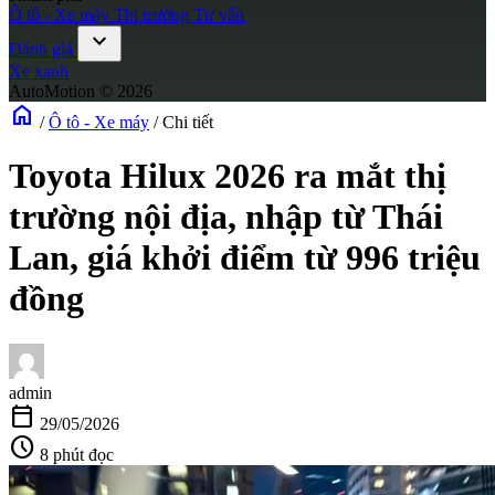
Ô tô - Xe máy
Thị trường
Tư vấn
expand_more
Đánh giá
Xe xanh
AutoMotion © 2026
home
/
Ô tô - Xe máy
/
Chi tiết
Toyota Hilux 2026 ra mắt thị
trường nội địa, nhập từ Thái
Lan, giá khởi điểm từ 996 triệu
đồng
admin
calendar_today
29/05/2026
schedule
8 phút đọc