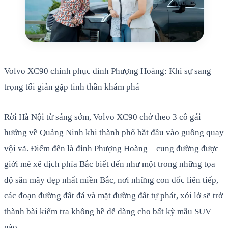
Volvo XC90 chinh phục đỉnh Phượng Hoàng: Khi sự sang
trọng tối giản gặp tinh thần khám phá
Rời Hà Nội từ sáng sớm, Volvo XC90 chở theo 3 cô gái
hướng về Quảng Ninh khi thành phố bắt đầu vào guồng quay
vội vã. Điểm đến là đỉnh Phượng Hoàng – cung đường được
giới mê xê dịch phía Bắc biết đến như một trong những tọa
độ săn mây đẹp nhất miền Bắc, nơi những con dốc liên tiếp,
các đoạn đường đất đá và mặt đường đất tự phát, xói lở sẽ trở
thành bài kiểm tra không hề dễ dàng cho bất kỳ mẫu SUV
nào.