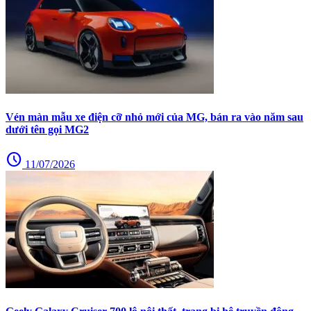
Vén màn mẫu xe điện cỡ nhỏ mới của MG, bán ra vào năm sau
dưới tên gọi MG2
schedule
11/07/2026