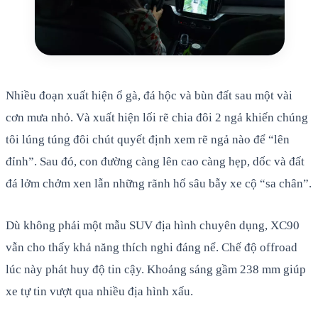
Nhiều đoạn xuất hiện ổ gà, đá hộc và bùn đất sau một vài
cơn mưa nhỏ. Và xuất hiện lối rẽ chia đôi 2 ngả khiến chúng
tôi lúng túng đôi chút quyết định xem rẽ ngả nào để “lên
đỉnh”. Sau đó, con đường càng lên cao càng hẹp, dốc và đất
đá lởm chởm xen lẫn những rãnh hố sâu bẫy xe cộ “sa chân”.
Dù không phải một mẫu SUV địa hình chuyên dụng, XC90
vẫn cho thấy khả năng thích nghi đáng nể. Chế độ offroad
lúc này phát huy độ tin cậy. Khoảng sáng gầm 238 mm giúp
xe tự tin vượt qua nhiều địa hình xấu.