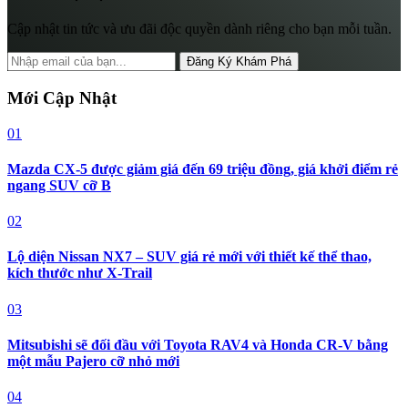
Cập nhật tin tức và ưu đãi độc quyền dành riêng cho bạn mỗi tuần.
Đăng Ký Khám Phá
Mới Cập Nhật
01
Mazda CX-5 được giảm giá đến 69 triệu đồng, giá khởi điểm rẻ
ngang SUV cỡ B
02
Lộ diện Nissan NX7 – SUV giá rẻ mới với thiết kế thể thao,
kích thước như X-Trail
03
Mitsubishi sẽ đối đầu với Toyota RAV4 và Honda CR-V bằng
một mẫu Pajero cỡ nhỏ mới
04