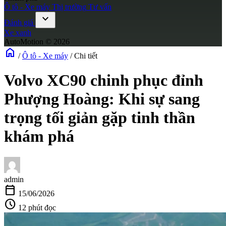
Ô tô - Xe máy
Thị trường
Tư vấn
expand_more
Đánh giá
Xe xanh
AutoMotion © 2026
home
/
Ô tô - Xe máy
/
Chi tiết
Volvo XC90 chinh phục đỉnh
Phượng Hoàng: Khi sự sang
trọng tối giản gặp tinh thần
khám phá
admin
calendar_today
15/06/2026
schedule
12 phút đọc