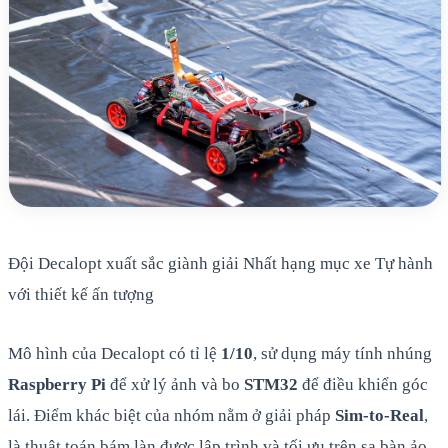
Đội Decalopt xuất sắc giành giải Nhất hạng mục xe Tự hành
với thiết kế ấn tượng
Mô hình của Decalopt có tỉ lệ
1/10
, sử dụng máy tính nhúng
Raspberry Pi
để xử lý ảnh và bo
STM32
để điều khiển góc
lái. Điểm khác biệt của nhóm nằm ở giải pháp
Sim-to-Real
,
là thuật toán bám làn được lập trình và tối ưu trên sa bàn ảo