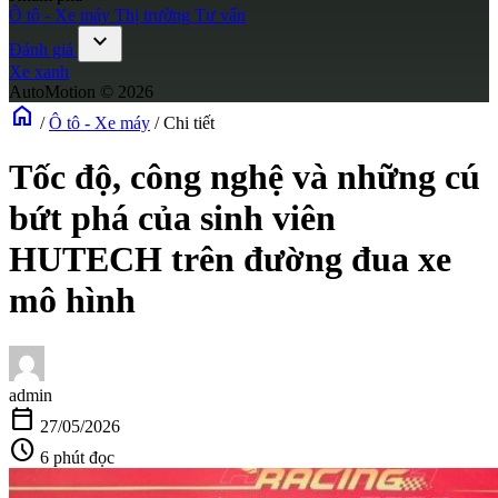
Ô tô - Xe máy
Thị trường
Tư vấn
expand_more
Đánh giá
Xe xanh
AutoMotion © 2026
home
/
Ô tô - Xe máy
/
Chi tiết
Tốc độ, công nghệ và những cú
bứt phá của sinh viên
HUTECH trên đường đua xe
mô hình
admin
calendar_today
27/05/2026
schedule
6 phút đọc