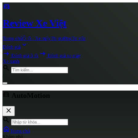
directions_car
Review
Xe Việt
Trang chủ
Ô tô - Xe máy
Thị trường
Tư vấn
expand_more
Đánh giá
arrow_right_alt
arrow_right_alt
Đánh giá ô tô
Đánh giá xe máy
Xe xanh
search
/
directions_car
AutoMotion
close
search
home
Trang chủ
Khám phá