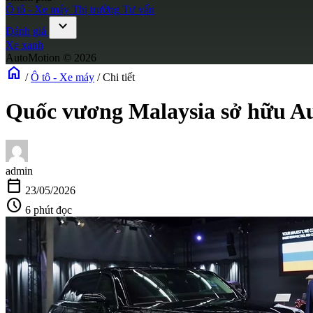
Ô tô - Xe máy
Thị trường
Tư vấn
expand_more
Đánh giá
Xe xanh
AutoMotion © 2026
home
/
Ô tô - Xe máy
/
Chi tiết
Quốc vương Malaysia sở hữu Au
admin
calendar_today
23/05/2026
schedule
6 phút đọc