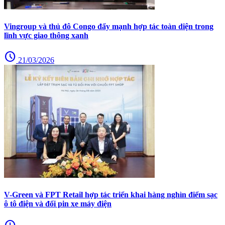
Vingroup và thủ đô Congo đẩy mạnh hợp tác toàn diện trong
lĩnh vực giao thông xanh
schedule
21/03/2026
V-Green và FPT Retail hợp tác triển khai hàng nghìn điểm sạc
ô tô điện và đổi pin xe máy điện