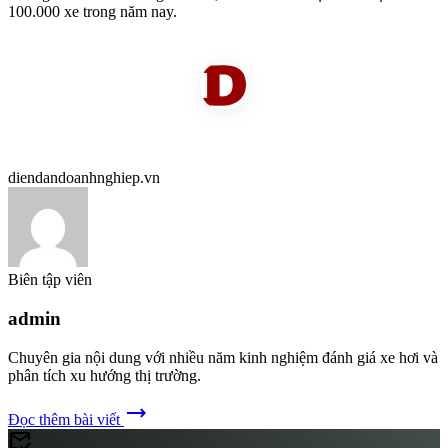
100.000 xe trong năm nay.
diendandoanhnghiep.vn
Biên tập viên
admin
Chuyên gia nội dung với nhiều năm kinh nghiệm đánh giá xe hơi và
phân tích xu hướng thị trường.
trending_flat
Đọc thêm bài viết
mark_email_read