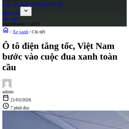
Ô tô - Xe máy
Thị trường
Tư vấn
expand_more
Đánh giá
Xe xanh
AutoMotion © 2026
home
/
Xe xanh
/
Chi tiết
Ô tô điện tăng tốc, Việt Nam
bước vào cuộc đua xanh toàn
cầu
admin
calendar_today
21/03/2026
schedule
7 phút đọc