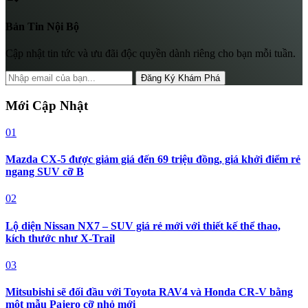
Bản Tin Nội Bộ
Cập nhật tin tức và ưu đãi độc quyền dành riêng cho bạn mỗi tuần.
Đăng Ký Khám Phá
Mới Cập Nhật
01
Mazda CX-5 được giảm giá đến 69 triệu đồng, giá khởi điểm rẻ
ngang SUV cỡ B
02
Lộ diện Nissan NX7 – SUV giá rẻ mới với thiết kế thể thao,
kích thước như X-Trail
03
Mitsubishi sẽ đối đầu với Toyota RAV4 và Honda CR-V bằng
một mẫu Pajero cỡ nhỏ mới