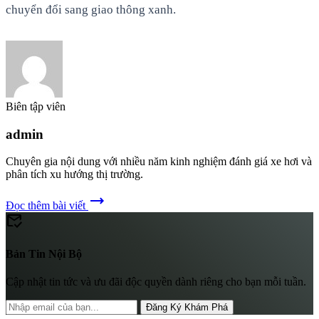
chuyển đổi sang giao thông xanh.
Biên tập viên
admin
Chuyên gia nội dung với nhiều năm kinh nghiệm đánh giá xe hơi và
phân tích xu hướng thị trường.
trending_flat
Đọc thêm bài viết
mark_email_read
Bản Tin Nội Bộ
Cập nhật tin tức và ưu đãi độc quyền dành riêng cho bạn mỗi tuần.
Đăng Ký Khám Phá