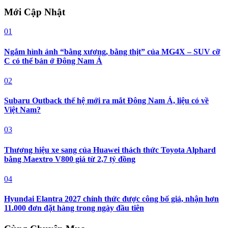
Mới Cập Nhật
01
Ngắm hình ảnh “bằng xương, bằng thịt” của MG4X – SUV cỡ
C có thể bán ở Đông Nam Á
02
Subaru Outback thế hệ mới ra mắt Đông Nam Á, liệu có về
Việt Nam?
03
Thương hiệu xe sang của Huawei thách thức Toyota Alphard
bằng Maextro V800 giá từ 2,7 tỷ đồng
04
Hyundai Elantra 2027 chính thức được công bố giá, nhận hơn
11.000 đơn đặt hàng trong ngày đầu tiên