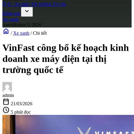
Ô tô - Xe máy
Thị trường
Tư vấn
expand_more
Đánh giá
Xe xanh
AutoMotion © 2026
home
/
Xe xanh
/
Chi tiết
VinFast công bố kế hoạch kinh
doanh xe máy điện tại thị
trường quốc tế
admin
calendar_today
21/03/2026
schedule
5 phút đọc