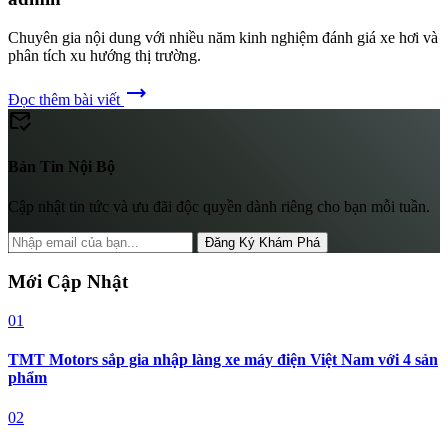
Chuyên gia nội dung với nhiều năm kinh nghiệm đánh giá xe hơi và
phân tích xu hướng thị trường.
trending_flat
Đọc thêm bài viết
mark_email_read
Bản Tin Nội Bộ
Cập nhật tin tức và ưu đãi độc quyền dành riêng cho bạn mỗi tuần.
Đăng Ký Khám Phá
Mới Cập Nhật
01
TMT Motors sắp gia nhập làng xe máy điện Việt Nam với 4 sản
phẩm
02