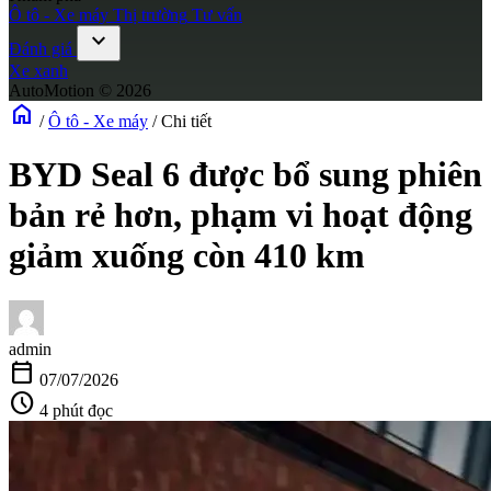
Ô tô - Xe máy
Thị trường
Tư vấn
expand_more
Đánh giá
Xe xanh
AutoMotion © 2026
home
/
Ô tô - Xe máy
/
Chi tiết
BYD Seal 6 được bổ sung phiên
bản rẻ hơn, phạm vi hoạt động
giảm xuống còn 410 km
admin
calendar_today
07/07/2026
schedule
4 phút đọc