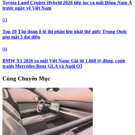
Toyota Land Cruiser Hybrid 2026 tiếp tục ra mắt Đông Nam Á
trước ngày về Việt Nam
03
Top 10 Tập đoàn ô tô thị phần lớn nhất thế giới: Trung Quốc
góp mặt 3 đại diện
04
BMW X1 2026 ra mắt Việt Nam: Giá từ 1,668 tỷ đồng, cạnh
tranh Mercedes-Benz GLA và Audi Q3
Cùng Chuyên Mục