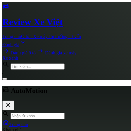
directions_car
Review
Xe Việt
Trang chủ
Ô tô - Xe máy
Thị trường
Tư vấn
expand_more
Đánh giá
arrow_right_alt
arrow_right_alt
Đánh giá ô tô
Đánh giá xe máy
Xe xanh
search
/
directions_car
AutoMotion
close
search
home
Trang chủ
Khám phá