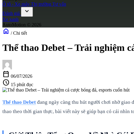
Ô tô - Xe máy
Thị trường
Tư vấn
expand_more
Đánh giá
Xe xanh
AutoMotion © 2026
home
/
Chi tiết
Thể thao Debet – Trải nghiệm cá
calendar_today
06/07/2026
schedule
15 phút đọc
Thể thao Debet
đang ngày càng thu hút người chơi nhờ giao 
thao theo thời gian thực, bài viết này sẽ giúp bạn có cái nhìn t