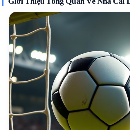
Giới Thiệu Tổng Quan Về Nhà Cái 