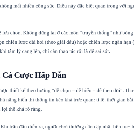
à không mất nhiều công sức. Điều này đặc biệt quan trọng với n
ề lựa chọn. Không dừng lại ở các môn “truyền thống” như bóng
ọn chiến lược dài hơi (theo giải đấu) hoặc chiến lược ngắn hạn 
i tâm lý căng lên, chỉ cần thao tác rối là dễ sai sót.
h Cá Cược Hấp Dẫn
ược thiết kế theo hướng “dễ chọn – dễ hiểu – dễ theo dõi”. Thay
ả năng hiển thị thông tin kèo khá trực quan: tỉ lệ, thời gian b
 lợi thế khá rõ ràng.
 Khi trận đấu diễn ra, người chơi thường cần cập nhật liên tục: