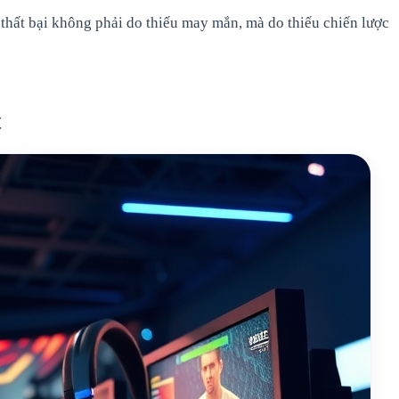
 thất bại không phải do thiếu may mắn, mà do thiếu chiến lược
t