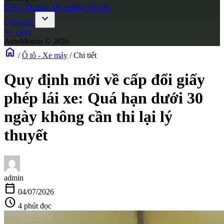
Ô tô - Xe máy
Thị trường
Tư vấn
expand_more
Đánh giá
Xe xanh
AutoMotion © 2026
home
/
Ô tô - Xe máy
/
Chi tiết
Quy định mới về cấp đổi giấy
phép lái xe: Quá hạn dưới 30
ngày không cần thi lại lý
thuyết
admin
calendar_today
04/07/2026
schedule
4 phút đọc