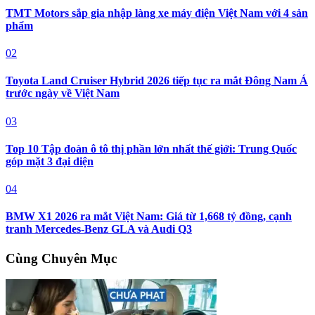
TMT Motors sắp gia nhập làng xe máy điện Việt Nam với 4 sản
phẩm
02
Toyota Land Cruiser Hybrid 2026 tiếp tục ra mắt Đông Nam Á
trước ngày về Việt Nam
03
Top 10 Tập đoàn ô tô thị phần lớn nhất thế giới: Trung Quốc
góp mặt 3 đại diện
04
BMW X1 2026 ra mắt Việt Nam: Giá từ 1,668 tỷ đồng, cạnh
tranh Mercedes-Benz GLA và Audi Q3
Cùng Chuyên Mục