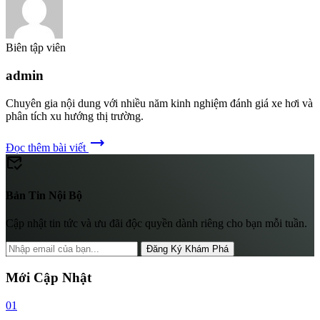
Biên tập viên
admin
Chuyên gia nội dung với nhiều năm kinh nghiệm đánh giá xe hơi và
phân tích xu hướng thị trường.
trending_flat
Đọc thêm bài viết
mark_email_read
Bản Tin Nội Bộ
Cập nhật tin tức và ưu đãi độc quyền dành riêng cho bạn mỗi tuần.
Đăng Ký Khám Phá
Mới Cập Nhật
01