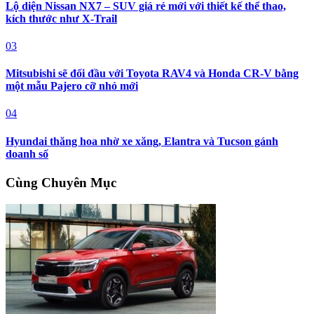
Lộ diện Nissan NX7 – SUV giá rẻ mới với thiết kế thể thao,
kích thước như X-Trail
03
Mitsubishi sẽ đối đầu với Toyota RAV4 và Honda CR-V bằng
một mẫu Pajero cỡ nhỏ mới
04
Hyundai thăng hoa nhờ xe xăng, Elantra và Tucson gánh
doanh số
Cùng Chuyên Mục