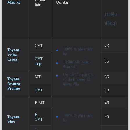
Phiên
Mẫu xe
Ưu đãi
bản
(triệu
đồng)
CVT
73
100% lệ phí trước
Toyota
bạ
Veloz
CVT
Cross
75
1 năm bảo hiểm
Top
thân vỏ
Ưu đãi lãi suất 0%
MT
65
Toyota
cố định trong 12
Avanza
tháng đầu
Premio
CVT
70
E MT
46
E
100% lệ phí trước
Toyota
49
CVT
bạ
Vios