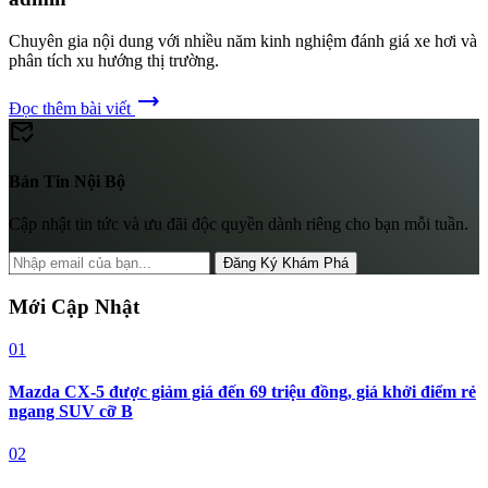
Chuyên gia nội dung với nhiều năm kinh nghiệm đánh giá xe hơi và
phân tích xu hướng thị trường.
trending_flat
Đọc thêm bài viết
mark_email_read
Bản Tin Nội Bộ
Cập nhật tin tức và ưu đãi độc quyền dành riêng cho bạn mỗi tuần.
Đăng Ký Khám Phá
Mới Cập Nhật
01
Mazda CX-5 được giảm giá đến 69 triệu đồng, giá khởi điểm rẻ
ngang SUV cỡ B
02