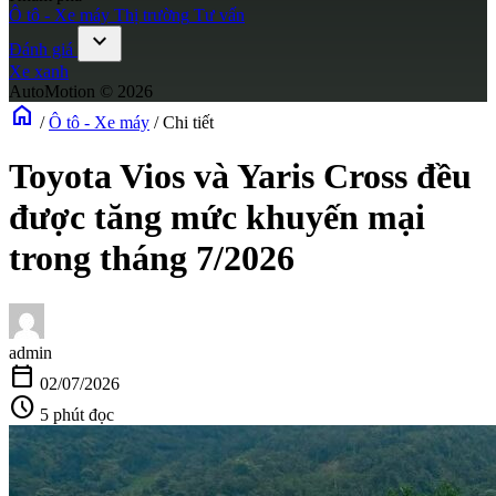
Ô tô - Xe máy
Thị trường
Tư vấn
expand_more
Đánh giá
Xe xanh
AutoMotion © 2026
home
/
Ô tô - Xe máy
/
Chi tiết
Toyota Vios và Yaris Cross đều
được tăng mức khuyến mại
trong tháng 7/2026
admin
calendar_today
02/07/2026
schedule
5 phút đọc