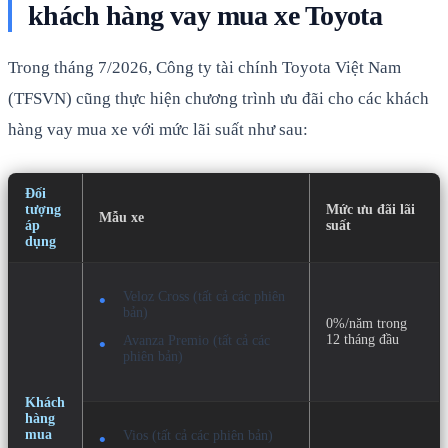
khách hàng vay mua xe Toyota
Trong tháng 7/2026, Công ty tài chính Toyota Việt Nam
(TFSVN) cũng thực hiện chương trình ưu đãi cho các khách
hàng vay mua xe với mức lãi suất như sau:
Đối
tượng
Mức ưu đãi lãi
Mẫu xe
áp
suất
dụng
Veloz Cross (tất cả các phiên
bản)
0%/năm trong
12 tháng đầu
Avanza Premio (tất cả các
phiên bản)
Khách
hàng
mua
Vios (tất cả các phiên bản)