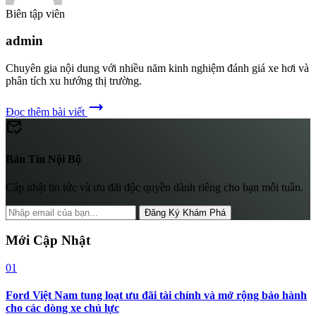
Biên tập viên
admin
Chuyên gia nội dung với nhiều năm kinh nghiệm đánh giá xe hơi và
phân tích xu hướng thị trường.
trending_flat
Đọc thêm bài viết
mark_email_read
Bản Tin Nội Bộ
Cập nhật tin tức và ưu đãi độc quyền dành riêng cho bạn mỗi tuần.
Đăng Ký Khám Phá
Mới Cập Nhật
01
Ford Việt Nam tung loạt ưu đãi tài chính và mở rộng bảo hành
cho các dòng xe chủ lực