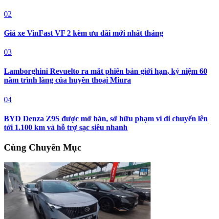
02
Giá xe VinFast VF 2 kèm ưu đãi mới nhất tháng
03
Lamborghini Revuelto ra mắt phiên bản giới hạn, kỷ niệm 60
năm trình làng của huyền thoại Miura
04
BYD Denza Z9S được mở bán, sở hữu phạm vi di chuyển lên
tới 1.100 km và hỗ trợ sạc siêu nhanh
Cùng Chuyên Mục