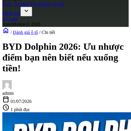
Ô tô - Xe máy
Thị trường
Tư vấn
expand_more
Đánh giá
Xe xanh
AutoMotion © 2026
home
/
Đánh giá ô tô
/
Chi tiết
BYD Dolphin 2026: Ưu nhược
điểm bạn nên biết nếu xuống
tiền!
admin
calendar_today
01/07/2026
schedule
1 phút đọc