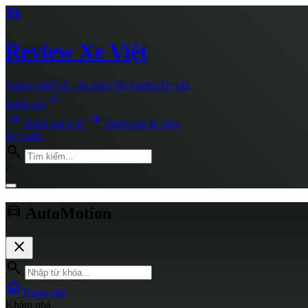
directions_car
Review
Xe Việt
Trang chủ
Ô tô - Xe máy
Thị trường
Tư vấn
expand_more
Đánh giá
arrow_right_alt
arrow_right_alt
Đánh giá ô tô
Đánh giá xe máy
Xe xanh
search
/
directions_car
AutoMotion
close
search
home
Trang chủ
Khám phá