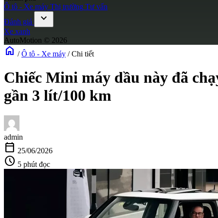
Ô tô - Xe máy
Thị trường
Tư vấn
expand_more
Đánh giá
Xe xanh
AutoMotion © 2026
home
/
Ô tô - Xe máy
/
Chi tiết
Chiếc Mini máy dầu này đã chạy
gần 3 lít/100 km
admin
calendar_today
25/06/2026
schedule
5 phút đọc