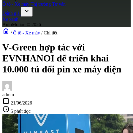
Ô tô - Xe máy
Thị trường
Tư vấn
expand_more
Đánh giá
Xe xanh
AutoMotion © 2026
home
/
Ô tô - Xe máy
/
Chi tiết
V-Green hợp tác với
EVNHANOI để triển khai
10.000 tủ đổi pin xe máy điện
admin
calendar_today
21/06/2026
schedule
5 phút đọc