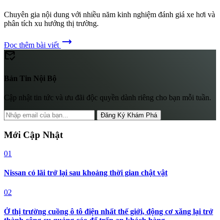
Chuyên gia nội dung với nhiều năm kinh nghiệm đánh giá xe hơi và
phân tích xu hướng thị trường.
trending_flat
Đọc thêm bài viết
mark_email_read
Bản Tin Nội Bộ
Cập nhật tin tức và ưu đãi độc quyền dành riêng cho bạn mỗi tuần.
Đăng Ký Khám Phá
Mới Cập Nhật
01
Nissan có lãi trở lại sau khoảng thời gian chật vật
02
Ở thị trường cuồng ô tô điện nhất thế giới, động cơ xăng lại trở