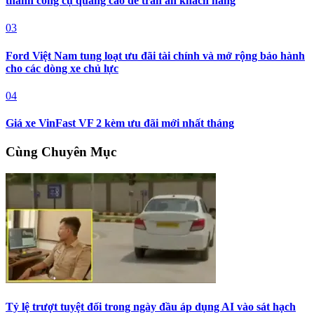
thành công cụ quảng cáo để trấn an khách hàng
03
Ford Việt Nam tung loạt ưu đãi tài chính và mở rộng bảo hành
cho các dòng xe chủ lực
04
Giá xe VinFast VF 2 kèm ưu đãi mới nhất tháng
Cùng Chuyên Mục
Tỷ lệ trượt tuyệt đối trong ngày đầu áp dụng AI vào sát hạch