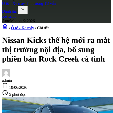
Ô tô - Xe máy
Thị trường
Tư vấn
expand_more
Đánh giá
Xe xanh
AutoMotion © 2026
home
/
Ô tô - Xe máy
/
Chi tiết
Nissan Kicks thế hệ mới ra mắt
thị trường nội địa, bổ sung
phiên bản Rock Creek cá tính
admin
calendar_today
19/06/2026
schedule
5 phút đọc