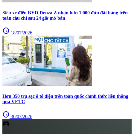
Siêu xe điện BYD Denza Z nhận hơn 1.000 đơn đặt hàng trên
toàn cầu chỉ sau 24 giờ mở bán
schedule
18/07/2026
Hơn 350 trụ sạc ô tô điện trên toàn quốc chính thức liên thông
qua VETC
schedule
30/07/2026
directions_car