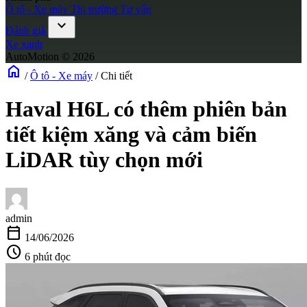
Ô tô - Xe máy
Thị trường
Tư vấn
expand_more
Đánh giá
Xe xanh
AutoMotion © 2026
home
/
Ô tô - Xe máy
/
Chi tiết
Haval H6L có thêm phiên bản
tiết kiệm xăng và cảm biến
LiDAR tùy chọn mới
admin
calendar_today
14/06/2026
schedule
6 phút đọc