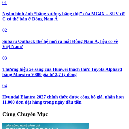
01
Ngắm hình ảnh “bằng xương, bằng thịt” của MG4X – SUV cỡ
C có thể bán ở Đông Nam Á
02
Subaru Outback thế hệ mới ra mắt Đông Nam Á, liệu có về
Việt Nam?
03
Thương hiệu xe sang của Huawei thách thức Toyota Alphard
bằng Maextro V800 giá từ 2,7 tỷ đồng
04
Hyundai Elantra 2027 chính thức được công bố giá, nhận hơn
11.000 đơn đặt hàng trong ngày đầu tiên
Cùng Chuyên Mục