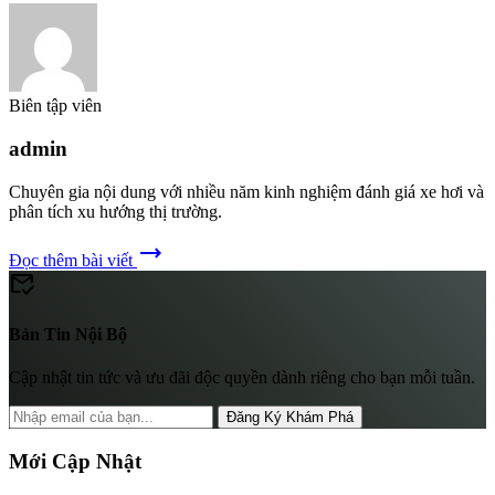
Biên tập viên
admin
Chuyên gia nội dung với nhiều năm kinh nghiệm đánh giá xe hơi và
phân tích xu hướng thị trường.
trending_flat
Đọc thêm bài viết
mark_email_read
Bản Tin Nội Bộ
Cập nhật tin tức và ưu đãi độc quyền dành riêng cho bạn mỗi tuần.
Đăng Ký Khám Phá
Mới Cập Nhật