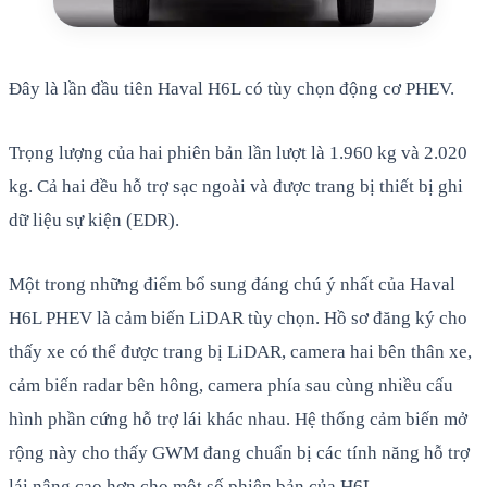
Đây là lần đầu tiên Haval H6L có tùy chọn động cơ PHEV.
Trọng lượng của hai phiên bản lần lượt là 1.960 kg và 2.020
kg. Cả hai đều hỗ trợ sạc ngoài và được trang bị thiết bị ghi
dữ liệu sự kiện (EDR).
Một trong những điểm bổ sung đáng chú ý nhất của Haval
H6L PHEV là cảm biến LiDAR tùy chọn. Hồ sơ đăng ký cho
thấy xe có thể được trang bị LiDAR, camera hai bên thân xe,
cảm biến radar bên hông, camera phía sau cùng nhiều cấu
hình phần cứng hỗ trợ lái khác nhau. Hệ thống cảm biến mở
rộng này cho thấy GWM đang chuẩn bị các tính năng hỗ trợ
lái nâng cao hơn cho một số phiên bản của H6L.