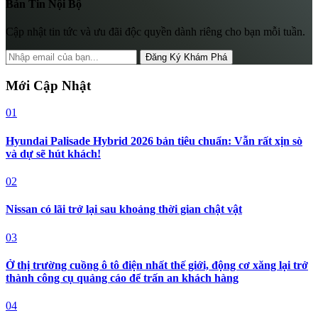
Bản Tin Nội Bộ
Cập nhật tin tức và ưu đãi độc quyền dành riêng cho bạn mỗi tuần.
Đăng Ký Khám Phá
Mới Cập Nhật
01
Hyundai Palisade Hybrid 2026 bản tiêu chuẩn: Vẫn rất xịn sò
và dự sẽ hút khách!
02
Nissan có lãi trở lại sau khoảng thời gian chật vật
03
Ở thị trường cuồng ô tô điện nhất thế giới, động cơ xăng lại trở
thành công cụ quảng cáo để trấn an khách hàng
04