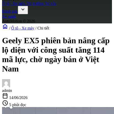
Ô tô - Xe máy
Thị trường
Tư vấn
expand_more
Đánh giá
Xe xanh
AutoMotion © 2026
home
/
Ô tô - Xe máy
/
Chi tiết
Geely EX5 phiên bản nâng cấp
lộ diện với công suất tăng 114
mã lực, chờ ngày bán ở Việt
Nam
admin
calendar_today
14/06/2026
schedule
5 phút đọc