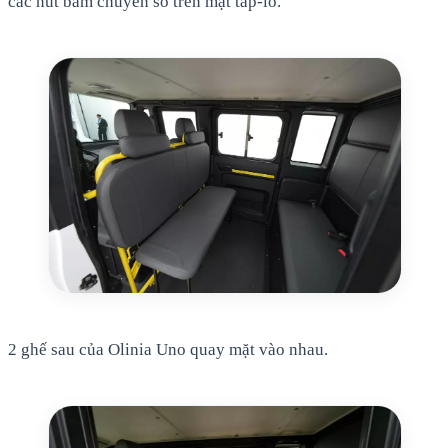
các nút bấm chuyển số trên mặt táp-lô.
2 ghế sau của Olinia Uno quay mặt vào nhau.