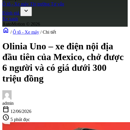
Ô tô - Xe máy
Thị trường
Tư vấn
expand_more
Đánh giá
Xe xanh
AutoMotion © 2026
home
/
Ô tô - Xe máy
/
Chi tiết
Olinia Uno – xe điện nội địa
đầu tiên của Mexico, chở được
6 người và có giá dưới 300
triệu đồng
admin
calendar_today
12/06/2026
schedule
5 phút đọc