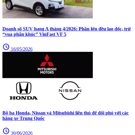
Doanh số SUV hạng A tháng 4/2026: Phần lớn đều lao dốc, trừ
“vua phân khúc” VinFast VF 5
schedule
16/05/2026
Bộ ba Honda, Nissan và Mitsubishi liên thủ để đối phó với các
hãng xe Trung Quốc
schedule
30/06/2026