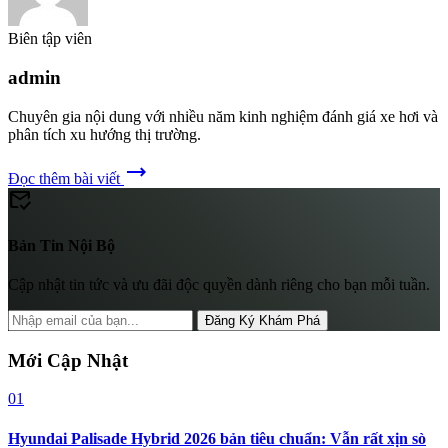
Biên tập viên
admin
Chuyên gia nội dung với nhiều năm kinh nghiệm đánh giá xe hơi và
phân tích xu hướng thị trường.
trending_flat
Đọc thêm bài viết
mark_email_read
Bản Tin Nội Bộ
Cập nhật tin tức và ưu đãi độc quyền dành riêng cho bạn mỗi tuần.
Đăng Ký Khám Phá
Mới Cập Nhật
01
Hyundai Palisade Hybrid 2026 bản tiêu chuẩn: Vẫn rất xịn sò