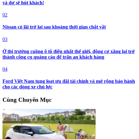
và dự sẽ hút khách!
02
Nissan có lãi trở lại sau khoảng thời gian chật vật
03
Ở thị trường cuồng ô tô điện nhất thế giới, động cơ xăng lại trở
thành công cụ quảng cáo để trấn an khách hàng
04
Ford Việt Nam tung loạt ưu đãi tài chính và mở rộng bảo hành
cho các dòng xe chủ lực
Cùng Chuyên Mục