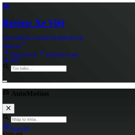
directions_car
Review
Xe Việt
Trang chủ
Ô tô - Xe máy
Thị trường
Tư vấn
expand_more
Đánh giá
arrow_right_alt
arrow_right_alt
Đánh giá ô tô
Đánh giá xe máy
Xe xanh
search
/
directions_car
AutoMotion
close
search
home
Trang chủ
Khám phá