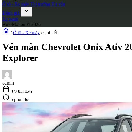
Ô tô - Xe máy
Thị trường
Tư vấn
expand_more
Đánh giá
Xe xanh
AutoMotion © 2026
home
/
Ô tô - Xe máy
/
Chi tiết
Vén màn Chevrolet Onix Ativ 2
Explorer
admin
calendar_today
07/06/2026
schedule
5 phút đọc