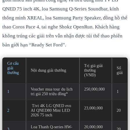
QNED 75 inch 4K, loa Samsung Q-Series Soundbar, kính
thông minh XREAL, loa Samsung Party Speaker, đồng hồ thể
thao Coros Pace 4, tai nghe Shokz OpenRun. Khách hàng
không trúng các giải trên vẫn nhận được túi thể thao phiên
bản giới hạn “Ready Set Ford”.
Cơ cấu
Trị giá giải
giải
Số
Nội dung giải thưởng
thưởng
thưởng
giải
(VNĐ)
Voucher mua tour du lịch
250,000,000
1
1
trị giá 250 triệu đồng*
Tivi 4K LG QNED evo
23,000,000
2
AI QNED80 Mini LED
20
2026 75 inch
Loa Thanh Q-series HW-
20,000,000
3
20