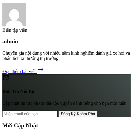
Biên tập viên
admin
Chuyên gia nội dung với nhiều năm kinh nghiệm đánh giá xe hơi và
phân tích xu hướng thị trường.
trending_flat
Đọc thêm bài viết
mark_email_read
Bản Tin Nội Bộ
Cập nhật tin tức và ưu đãi độc quyền dành riêng cho bạn mỗi tuần.
Đăng Ký Khám Phá
Mới Cập Nhật