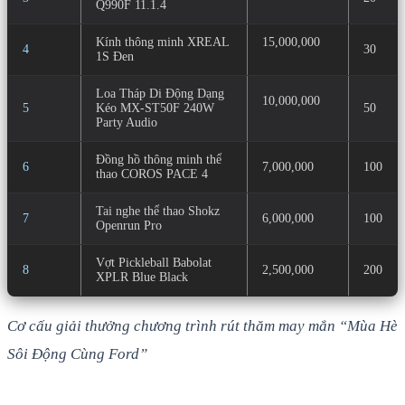
Q990F 11.1.4
Kính thông minh XREAL
15,000,000
4
30
1S Đen
Loa Tháp Di Động Dạng
10,000,000
5
Kéo MX-ST50F 240W
50
Party Audio
Đồng hồ thông minh thể
6
7,000,000
100
thao COROS PACE 4
Tai nghe thể thao Shokz
7
6,000,000
100
Openrun Pro
Vợt Pickleball Babolat
8
2,500,000
200
XPLR Blue Black
Cơ cấu giải thưởng chương trình rút thăm may mắn “Mùa Hè
Sôi Động Cùng Ford”