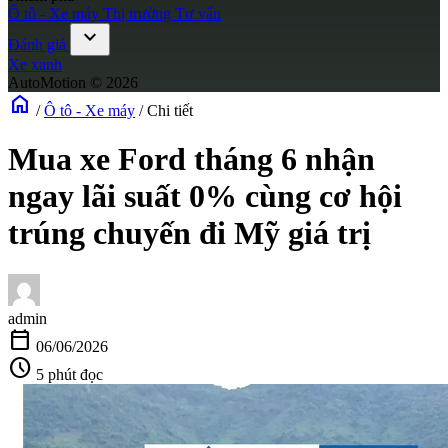
Ô tô - Xe máy
Thị trường
Tư vấn
expand_more
Đánh giá
Xe xanh
AutoMotion © 2026
home
/
Ô tô - Xe máy
/
Chi tiết
Mua xe Ford tháng 6 nhận
ngay lãi suất 0% cùng cơ hội
trúng chuyến đi Mỹ giá trị
admin
calendar_today
06/06/2026
schedule
5 phút đọc