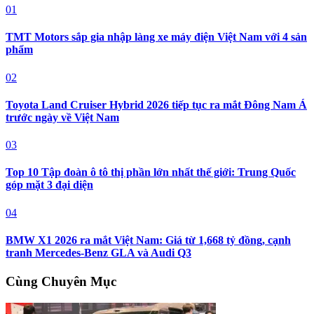
01
TMT Motors sắp gia nhập làng xe máy điện Việt Nam với 4 sản
phẩm
02
Toyota Land Cruiser Hybrid 2026 tiếp tục ra mắt Đông Nam Á
trước ngày về Việt Nam
03
Top 10 Tập đoàn ô tô thị phần lớn nhất thế giới: Trung Quốc
góp mặt 3 đại diện
04
BMW X1 2026 ra mắt Việt Nam: Giá từ 1,668 tỷ đồng, cạnh
tranh Mercedes-Benz GLA và Audi Q3
Cùng Chuyên Mục