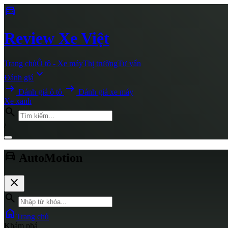
directions_car
Review
Xe Việt
Trang chủ
Ô tô - Xe máy
Thị trường
Tư vấn
expand_more
Đánh giá
arrow_right_alt
arrow_right_alt
Đánh giá ô tô
Đánh giá xe máy
Xe xanh
search
/
directions_car
AutoMotion
close
search
home
Trang chủ
Khám phá