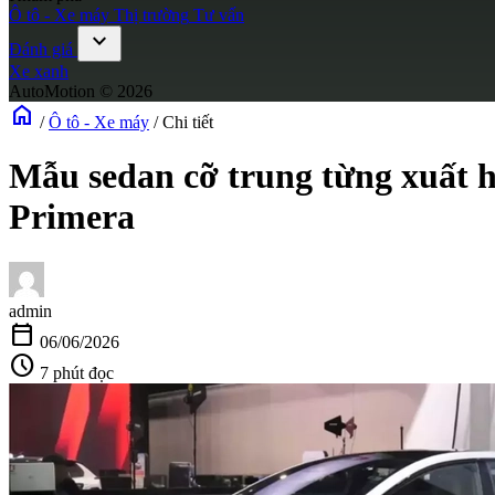
Ô tô - Xe máy
Thị trường
Tư vấn
expand_more
Đánh giá
Xe xanh
AutoMotion © 2026
home
/
Ô tô - Xe máy
/
Chi tiết
Mẫu sedan cỡ trung từng xuất h
Primera
admin
calendar_today
06/06/2026
schedule
7 phút đọc