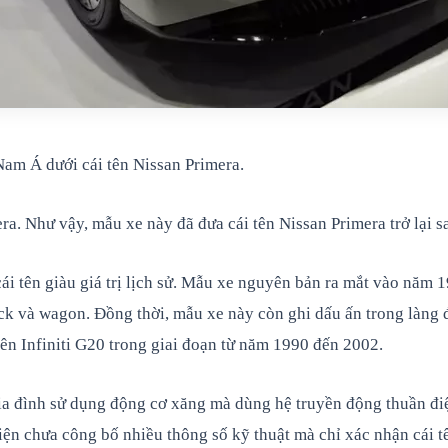
Nam Á dưới cái tên Nissan Primera.
era. Như vậy, mẫu xe này đã đưa cái tên Nissan Primera trở lại 
i tên giàu giá trị lịch sử. Mẫu xe nguyên bản ra mắt vào năm 1
ck và wagon. Đồng thời, mẫu xe này còn ghi dấu ấn trong làng đ
n Infiniti G20 trong giai đoạn từ năm 1990 đến 2002.
ia đình sử dụng động cơ xăng mà dùng hệ truyền động thuần đi
iện chưa công bố nhiều thông số kỹ thuật mà chỉ xác nhận cái t