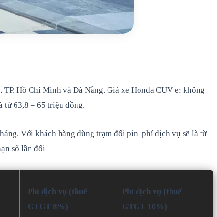
ội, TP. Hồ Chí Minh và Đà Nẵng. Giá xe Honda CUV e: không
 từ 63,8 – 65 triệu đồng.
áng. Với khách hàng dùng trạm đổi pin, phí dịch vụ sẽ là từ
ạn số lần đổi.
Phí dịch vụ
(thuế
Phí dịch vụ
(thuế
GTGT 8%)
GTGT 10%)