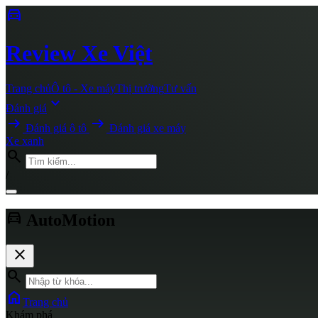
directions_car
Review
Xe Việt
Trang chủ
Ô tô - Xe máy
Thị trường
Tư vấn
expand_more
Đánh giá
arrow_right_alt
arrow_right_alt
Đánh giá ô tô
Đánh giá xe máy
Xe xanh
search
/
directions_car
AutoMotion
close
search
home
Trang chủ
Khám phá