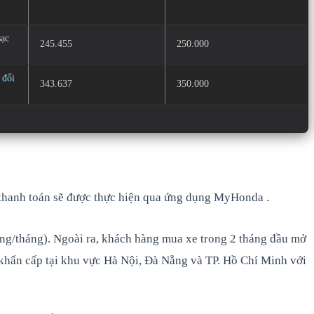
sạc
245.455
250.000
 đổi
343.637
350.000
h thanh toán sẽ được thực hiện qua ứng dụng MyHonda .
ồng/tháng). Ngoài ra, khách hàng mua xe trong 2 tháng đầu mở
 khẩn cấp tại khu vực Hà Nội, Đà Nẵng và TP. Hồ Chí Minh với