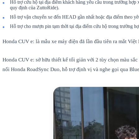
Hỗ trợ cứu hộ tại địa điểm khách hàng yêu cầu trong trường hợp x
quy định của ZuttoRide).
Hỗ trợ vận chuyển xe đến HEAD gần nhất hoặc địa điểm theo yêu c
Hỗ trợ cho mượn pin tạm thời tại địa điểm cứu hộ trong trường hợ
Honda CUV e: là mẫu xe máy điện đã lần đầu tiên ra mắt Việt
Honda CUV e: sở hữu thiết kế tối giản với 2 tùy chọn màu sắc
nối Honda RoadSync Duo, hỗ trợ định vị và nghe gọi qua Blu