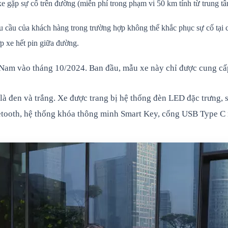
e gặp sự cố trên đường (miễn phí trong phạm vi 50 km tính từ trung t
ầu của khách hàng trong trường hợp không thể khắc phục sự cố tại chỗ
p xe hết pin giữa đường.
 Nam vào tháng 10/2024. Ban đầu, mẫu xe này chỉ được cung cấp
 là đen và trắng. Xe được trang bị hệ thống đèn LED đặc trưng,
etooth, hệ thống khóa thông minh Smart Key, cổng USB Type C