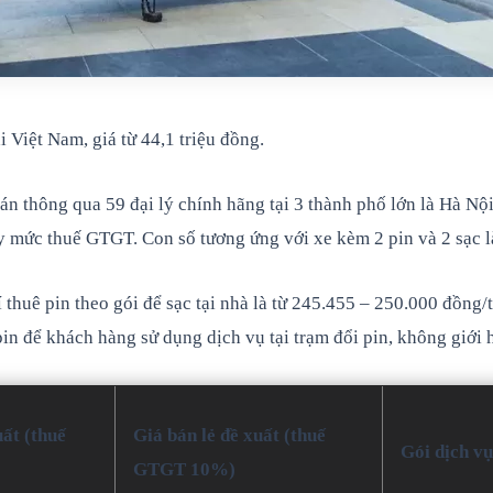
Việt Nam, giá từ 44,1 triệu đồng.
 thông qua 59 đại lý chính hãng tại 3 thành phố lớn là Hà N
y mức thuế GTGT. Con số tương ứng với xe kèm 2 pin và 2 sạc là
uê pin theo gói để sạc tại nhà là từ 245.455 – 250.000 đồng/th
 để khách hàng sử dụng dịch vụ tại trạm đổi pin, không giới h
uất
(thuế
Giá bán lẻ đề xuất
(thuế
Gói dịch vụ
GTGT 10%)