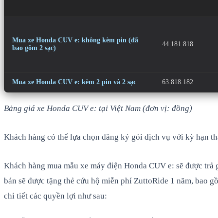
Mua xe Honda CUV e: không kèm pin (đã
44.181.818
bao gồm 2 sạc)
Mua xe Honda CUV e: kèm 2 pin và 2 sạc
63.818.182
Bảng giá xe Honda CUV e: tại Việt Nam (đơn vị: đồng)
Khách hàng có thể lựa chọn đăng ký gói dịch vụ với kỳ hạn th
Khách hàng mua mẫu xe máy điện Honda CUV e: sẽ được trả góp
bán sẽ được tặng thẻ cứu hộ miễn phí ZuttoRide 1 năm, bao gồ
chi tiết các quyền lợi như sau: