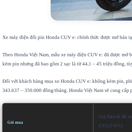
Xe máy điện đổi pin Honda CUV e: chính thức được mở bán tại 
Theo Honda Việt Nam, mẫu xe máy điện CUV e: đã được mở bán
kèm pin nhưng đã bao gồm 2 sạc là từ 44,1 – 45 triệu đồng, tù
Đối với khách hàng mua xe Honda CUV e: không kèm pin, phí th
343.637 – 350.000 đồng/tháng. Honda Việt Nam sẽ cung cấp pin
Giá bán lẻ đề x
Gói mua
GTGT 8%)