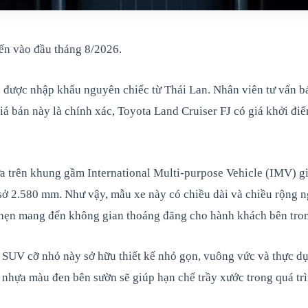
iến vào đầu tháng 8/2026.
sẽ được nhập khẩu nguyên chiếc từ Thái Lan. Nhân viên tư vấn 
iá bán này là chính xác, Toyota Land Cruiser FJ có giá khởi đ
ựa trên khung gầm International Multi-purpose Vehicle (IMV) g
 sở 2.580 mm. Như vậy, mẫu xe này có chiều dài và chiều rộng 
ứa hẹn mang đến không gian thoáng đãng cho hành khách bên tro
SUV cỡ nhỏ này sở hữu thiết kế nhỏ gọn, vuông vức và thực dụn
 nhựa màu đen bên sườn sẽ giúp hạn chế trầy xước trong quá tr