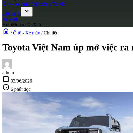
Ô tô - Xe máy
Thị trường
Tư vấn
expand_more
Đánh giá
Xe xanh
AutoMotion © 2026
home
/
Ô tô - Xe máy
/
Chi tiết
Toyota Việt Nam úp mở việc ra 
admin
calendar_today
03/06/2026
schedule
6 phút đọc