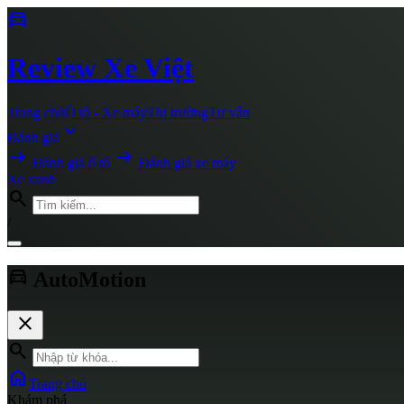
directions_car
Review
Xe Việt
Trang chủ
Ô tô - Xe máy
Thị trường
Tư vấn
expand_more
Đánh giá
arrow_right_alt
arrow_right_alt
Đánh giá ô tô
Đánh giá xe máy
Xe xanh
search
/
directions_car
AutoMotion
close
search
home
Trang chủ
Khám phá