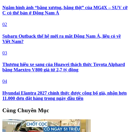
Ngắm hình ảnh “bằng xương, bằng thịt” của MG4X – SUV cỡ
C có thể bán ở Đông Nam Á
02
Subaru Outback thế hệ mới ra mắt Đông Nam Á, liệu có về
Việt Nam?
03
Thương hiệu xe sang của Huawei thách thức Toyota Alphard
bằng Maextro V800 giá từ 2,7 tỷ đồng
04
Hyundai Elantra 2027 chính thức được công bố giá, nhận hơn
11.000 đơn đặt hàng trong ngày đầu tiên
Cùng Chuyên Mục