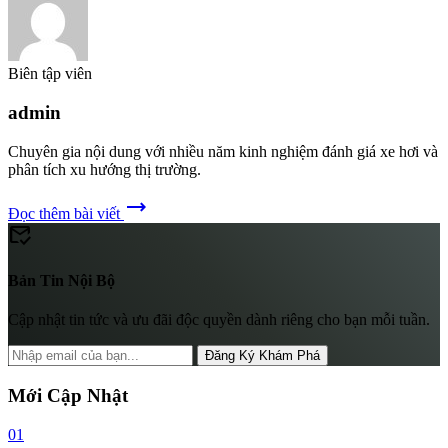
Biên tập viên
admin
Chuyên gia nội dung với nhiều năm kinh nghiệm đánh giá xe hơi và
phân tích xu hướng thị trường.
trending_flat
Đọc thêm bài viết
mark_email_read
Bản Tin Nội Bộ
Cập nhật tin tức và ưu đãi độc quyền dành riêng cho bạn mỗi tuần.
Đăng Ký Khám Phá
Mới Cập Nhật
01