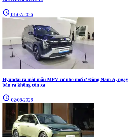
schedule
01/07/2026
Hyundai ra mắt mẫu MPV cỡ nhỏ mới ở Đông Nam Á, ngày
bán ra không còn xa
schedule
02/08/2026