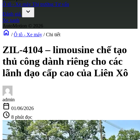
Ô tô - Xe máy
Thị trường
Tư vấn
expand_more
Đánh giá
Xe xanh
AutoMotion © 2026
home
/
Ô tô - Xe máy
/
Chi tiết
ZIL-4104 – limousine chế tạo
thủ công dành riêng cho các
lãnh đạo cấp cao của Liên Xô
admin
calendar_today
01/06/2026
schedule
8 phút đọc