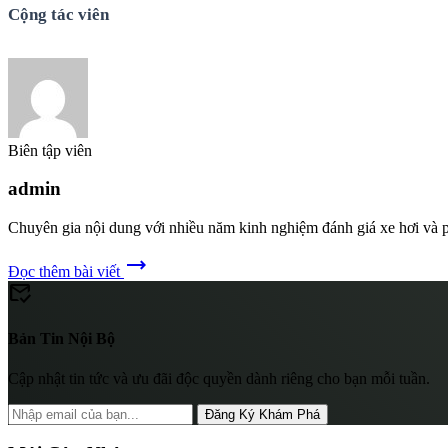
Cộng tác viên
Biên tập viên
admin
Chuyên gia nội dung với nhiều năm kinh nghiệm đánh giá xe hơi và p
trending_flat
Đọc thêm bài viết
mark_email_read
Bản Tin Nội Bộ
Cập nhật tin tức và ưu đãi độc quyền dành riêng cho bạn mỗi tuần.
Đăng Ký Khám Phá