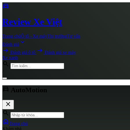
directions_car
Review
Xe Việt
Trang chủ
Ô tô - Xe máy
Thị trường
Tư vấn
expand_more
Đánh giá
arrow_right_alt
arrow_right_alt
Đánh giá ô tô
Đánh giá xe máy
Xe xanh
search
/
directions_car
AutoMotion
close
search
home
Trang chủ
Khám phá