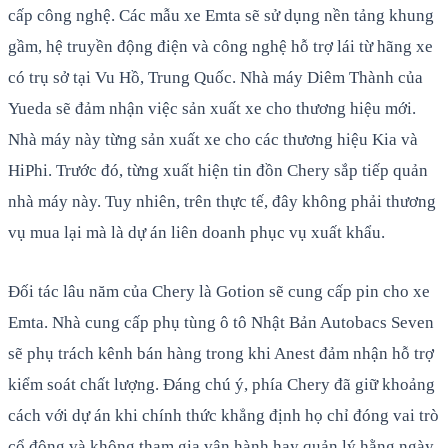
cấp công nghệ. Các mẫu xe Emta sẽ sử dụng nền tảng khung
gầm, hệ truyền động điện và công nghệ hỗ trợ lái từ hãng xe
có trụ sở tại Vu Hồ, Trung Quốc. Nhà máy Diêm Thành của
Yueda sẽ đảm nhận việc sản xuất xe cho thương hiệu mới.
Nhà máy này từng sản xuất xe cho các thương hiệu Kia và
HiPhi. Trước đó, từng xuất hiện tin đồn Chery sắp tiếp quản
nhà máy này. Tuy nhiên, trên thực tế, đây không phải thương
vụ mua lại mà là dự án liên doanh phục vụ xuất khẩu.
Đối tác lâu năm của Chery là Gotion sẽ cung cấp pin cho xe
Emta. Nhà cung cấp phụ tùng ô tô Nhật Bản Autobacs Seven
sẽ phụ trách kênh bán hàng trong khi Anest đảm nhận hỗ trợ
kiểm soát chất lượng. Đáng chú ý, phía Chery đã giữ khoảng
cách với dự án khi chính thức khẳng định họ chỉ đóng vai trò
cổ đông và không tham gia vận hành hay quản lý hằng ngày.