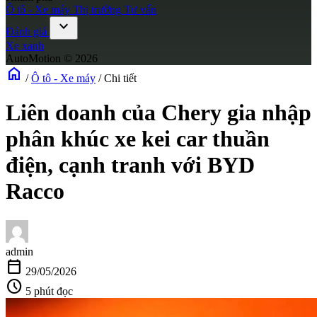
Ô tô - Xe máy
Thị trường
Tư vấn
expand_more
Đánh giá
Xe xanh
AutoMotion © 2026
home
/
Ô tô - Xe máy
/
Chi tiết
Liên doanh của Chery gia nhập
phân khúc xe kei car thuần
điện, cạnh tranh với BYD
Racco
admin
calendar_today
29/05/2026
schedule
5 phút đọc