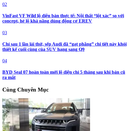
02
VinFast VF Wild lộ diện bản thực tế: Nội thất “lột xác” so với
concept, hé lộ khả năng dùng động cơ EREV
03
Chỉ sau 1 lần lái thử, sếp Audi đã “gạt phăng” chi tiết này khỏi
thiết kế cuối cùng của SUV hạng sang Q9
04
BYD Seal 07 hoàn toàn mới lộ diện chỉ 5 tháng sau khi bản cũ
ra mắt
Cùng Chuyên Mục