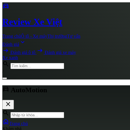
directions_car
Review
Xe Việt
Trang chủ
Ô tô - Xe máy
Thị trường
Tư vấn
expand_more
Đánh giá
arrow_right_alt
arrow_right_alt
Đánh giá ô tô
Đánh giá xe máy
Xe xanh
search
/
directions_car
AutoMotion
close
search
home
Trang chủ
Khám phá