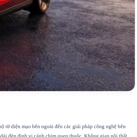
bộ từ diện mạo bên ngoài đến các giải pháp công nghệ bên
 dải đèn định vị cánh chim quen thuộc. Không gian nội thất