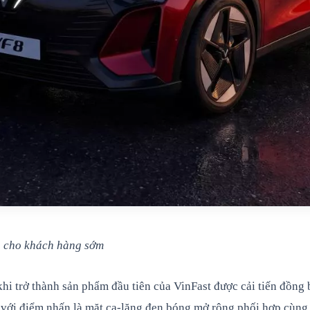
ng cho khách hàng sớm
i trở thành sản phẩm đầu tiên của VinFast được cải tiến đồng 
” với điểm nhấn là mặt ca-lăng đen bóng mở rộng phối hợp cùng