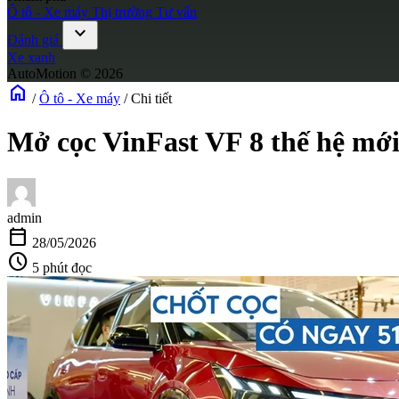
Ô tô - Xe máy
Thị trường
Tư vấn
expand_more
Đánh giá
Xe xanh
AutoMotion © 2026
home
/
Ô tô - Xe máy
/
Chi tiết
Mở cọc VinFast VF 8 thế hệ mới
admin
calendar_today
28/05/2026
schedule
5 phút đọc