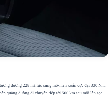
W, tương đương 228 mã lực cùng mô-men xoắn cực đại 330 Nm,
cấp quãng đường di chuyển tiếp tới 500 km sau mỗi lần sạc