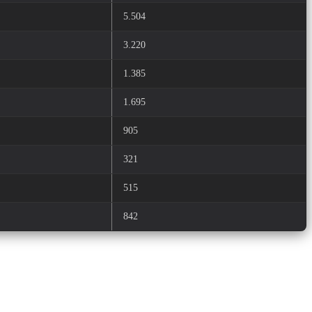
5.504
3.220
1.385
1.695
905
321
515
842