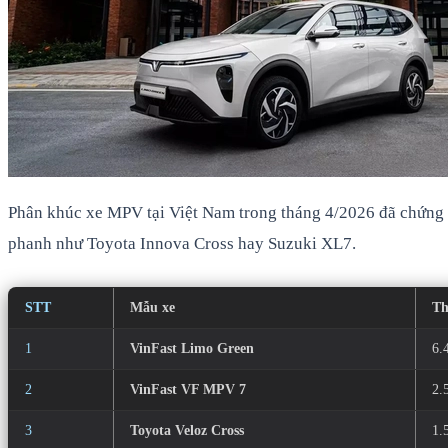
Phân khúc xe MPV tại Việt Nam trong tháng 4/2026 đã chứng
phanh như Toyota Innova Cross hay Suzuki XL7.
STT
Mẫu xe
Th
1
VinFast Limo Green
6.
2
VinFast VF MPV 7
2.
3
Toyota Veloz Cross
1.