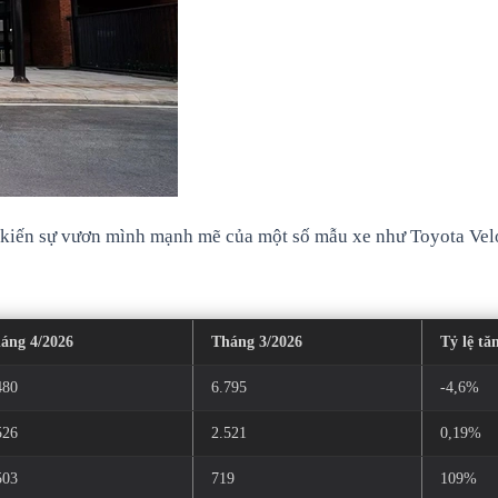
 kiến sự vươn mình mạnh mẽ của một số mẫu xe như Toyota Vel
áng 4/2026
Tháng 3/2026
Tỷ lệ tă
480
6.795
-4,6%
526
2.521
0,19%
503
719
109%