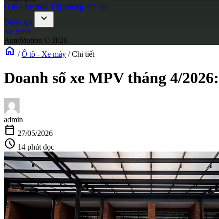
Ô tô - Xe máy
Thị trường
Tư vấn
expand_more
Đánh giá
Xe xanh
AutoMotion © 2026
home
/
Ô tô - Xe máy
/
Chi tiết
Doanh số xe MPV tháng 4/2026: 
admin
calendar_today
27/05/2026
schedule
14 phút đọc