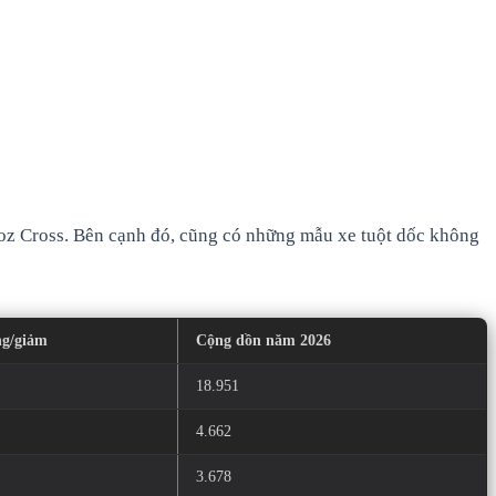
oz Cross. Bên cạnh đó, cũng có những mẫu xe tuột dốc không
ng/giảm
Cộng dồn năm 2026
18.951
4.662
3.678