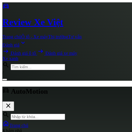
directions_car
Review
Xe Việt
Trang chủ
Ô tô - Xe máy
Thị trường
Tư vấn
expand_more
Đánh giá
arrow_right_alt
arrow_right_alt
Đánh giá ô tô
Đánh giá xe máy
Xe xanh
search
/
directions_car
AutoMotion
close
search
home
Trang chủ
Khám phá