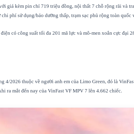
với giá kèm pin chỉ 719 triệu đồng, nội thất 7 chỗ rộng rãi và 
ư chi phí sử dụng/bảo dưỡng thấp, trạm sạc phủ rộng toàn quốc 
điện có công suất tối đa 201 mã lực và mô-men xoắn cực đại 
áng 4/2026 thuộc về người anh em của Limo Green, đó là VinFa
 khi ra mắt đến nay của VinFast VF MPV 7 lên 4.662 chiếc.