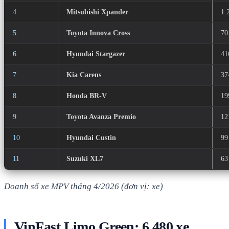
4
Mitsubishi Xpander
1.
5
Toyota Innova Cross
70
6
Hyundai Stargazer
41
7
Kia Carens
37
8
Honda BR-V
19
9
Toyota Avanza Premio
12
10
Hyundai Custin
99
11
Suzuki XL7
63
Doanh số xe MPV tháng 4/2026 (đơn vị: xe)
VinFast Limo Green: 6.480 xe