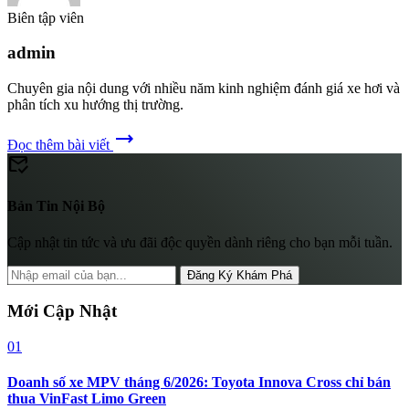
Biên tập viên
admin
Chuyên gia nội dung với nhiều năm kinh nghiệm đánh giá xe hơi và
phân tích xu hướng thị trường.
trending_flat
Đọc thêm bài viết
mark_email_read
Bản Tin Nội Bộ
Cập nhật tin tức và ưu đãi độc quyền dành riêng cho bạn mỗi tuần.
Đăng Ký Khám Phá
Mới Cập Nhật
01
Doanh số xe MPV tháng 6/2026: Toyota Innova Cross chỉ bán
thua VinFast Limo Green