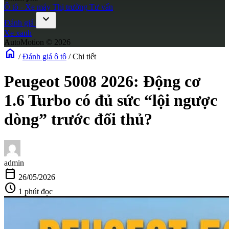
Ô tô - Xe máy
Thị trường
Tư vấn
expand_more
Đánh giá
Xe xanh
AutoMotion © 2026
home
/
Đánh giá ô tô
/
Chi tiết
Peugeot 5008 2026: Động cơ
1.6 Turbo có đủ sức “lội ngược
dòng” trước đối thủ?
admin
calendar_today
26/05/2026
schedule
1 phút đọc