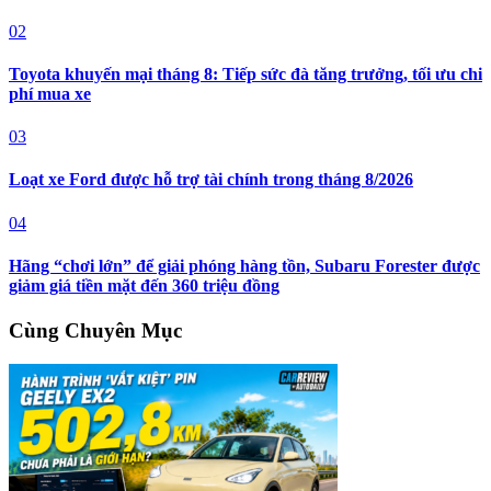
02
Toyota khuyến mại tháng 8: Tiếp sức đà tăng trưởng, tối ưu chi
phí mua xe
03
Loạt xe Ford được hỗ trợ tài chính trong tháng 8/2026
04
Hãng “chơi lớn” để giải phóng hàng tồn, Subaru Forester được
giảm giá tiền mặt đến 360 triệu đồng
Cùng Chuyên Mục