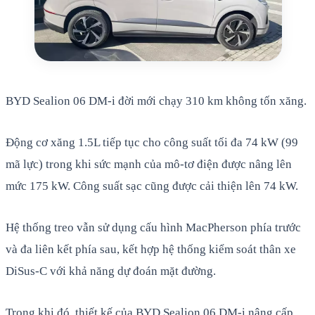
BYD Sealion 06 DM-i đời mới chạy 310 km không tốn xăng.
Động cơ xăng 1.5L tiếp tục cho công suất tối đa 74 kW (99
mã lực) trong khi sức mạnh của mô-tơ điện được nâng lên
mức 175 kW. Công suất sạc cũng được cải thiện lên 74 kW.
Hệ thống treo vẫn sử dụng cấu hình MacPherson phía trước
và đa liên kết phía sau, kết hợp hệ thống kiểm soát thân xe
DiSus-C với khả năng dự đoán mặt đường.
Trong khi đó, thiết kế của BYD Sealion 06 DM-i nâng cấp