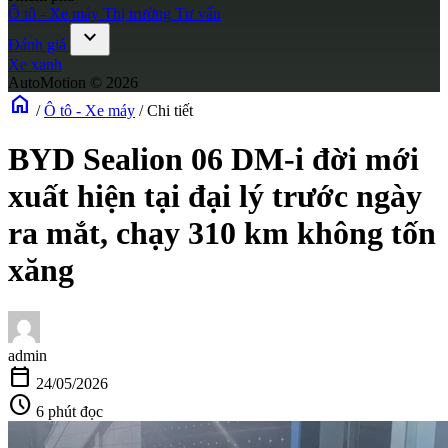
Ô tô - Xe máy
Thị trường
Tư vấn
expand_more
Đánh giá
Xe xanh
AutoMotion © 2026
home
/
Ô tô - Xe máy
/
Chi tiết
BYD Sealion 06 DM-i đời mới
xuất hiện tại đại lý trước ngày
ra mắt, chạy 310 km không tốn
xăng
admin
calendar_today
24/05/2026
schedule
6 phút đọc