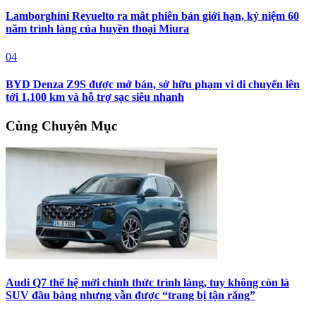
Lamborghini Revuelto ra mắt phiên bản giới hạn, kỷ niệm 60
năm trình làng của huyền thoại Miura
04
BYD Denza Z9S được mở bán, sở hữu phạm vi di chuyển lên
tới 1.100 km và hỗ trợ sạc siêu nhanh
Cùng Chuyên Mục
Audi Q7 thế hệ mới chính thức trình làng, tuy không còn là
SUV đầu bảng nhưng vẫn được “trang bị tận răng”