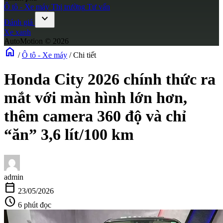
Ô tô - Xe máy
Thị trường
Tư vấn
expand_more
Đánh giá
Xe xanh
AutoMotion © 2026
home
/
Ô tô - Xe máy
/
Chi tiết
Honda City 2026 chính thức ra
mắt với màn hình lớn hơn,
thêm camera 360 độ và chỉ
“ăn” 3,6 lít/100 km
admin
calendar_today
23/05/2026
schedule
6 phút đọc