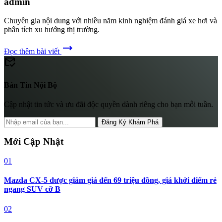
admin
Chuyên gia nội dung với nhiều năm kinh nghiệm đánh giá xe hơi và
phân tích xu hướng thị trường.
trending_flat
Đọc thêm bài viết
mark_email_read
Bản Tin Nội Bộ
Cập nhật tin tức và ưu đãi độc quyền dành riêng cho bạn mỗi tuần.
Đăng Ký Khám Phá
Mới Cập Nhật
01
Mazda CX-5 được giảm giá đến 69 triệu đồng, giá khởi điểm rẻ
ngang SUV cỡ B
02