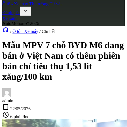
Ô tô - Xe máy
Thị trường
Tư vấn
expand_more
Đánh giá
Xe xanh
AutoMotion © 2026
home
/
Ô tô - Xe máy
/
Chi tiết
Mẫu MPV 7 chỗ BYD M6 đang
bán ở Việt Nam có thêm phiên
bản chỉ tiêu thụ 1,53 lít
xăng/100 km
admin
calendar_today
22/05/2026
schedule
6 phút đọc