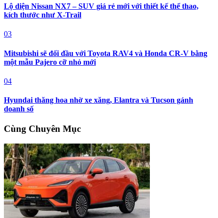
Lộ diện Nissan NX7 – SUV giá rẻ mới với thiết kế thể thao,
kích thước như X-Trail
03
Mitsubishi sẽ đối đầu với Toyota RAV4 và Honda CR-V bằng
một mẫu Pajero cỡ nhỏ mới
04
Hyundai thăng hoa nhờ xe xăng, Elantra và Tucson gánh
doanh số
Cùng Chuyên Mục