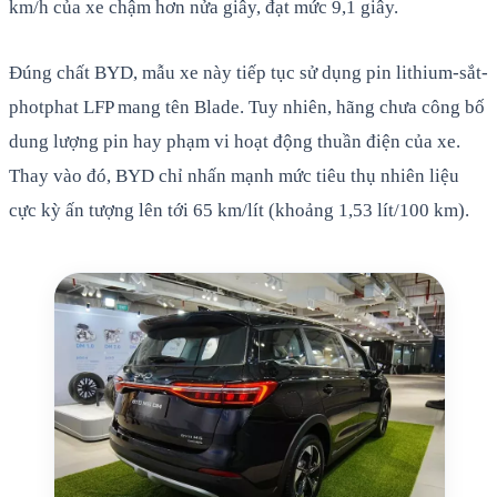
km/h của xe chậm hơn nửa giây, đạt mức 9,1 giây.
Đúng chất BYD, mẫu xe này tiếp tục sử dụng pin lithium-sắt-
photphat LFP mang tên Blade. Tuy nhiên, hãng chưa công bố
dung lượng pin hay phạm vi hoạt động thuần điện của xe.
Thay vào đó, BYD chỉ nhấn mạnh mức tiêu thụ nhiên liệu
cực kỳ ấn tượng lên tới 65 km/lít (khoảng 1,53 lít/100 km).