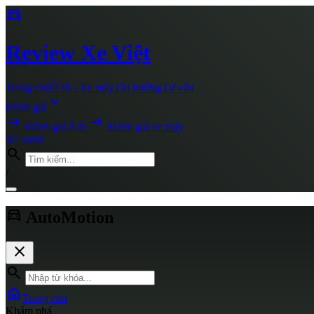
directions_car
Review
Xe Việt
Trang chủ
Ô tô - Xe máy
Thị trường
Tư vấn
expand_more
Đánh giá
arrow_right_alt
arrow_right_alt
Đánh giá ô tô
Đánh giá xe máy
Xe xanh
search
/
directions_car
AutoMotion
close
search
home
Trang chủ
Khám phá