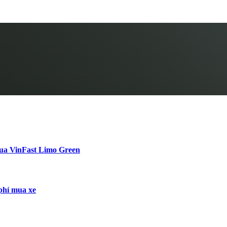
hua VinFast Limo Green
 phí mua xe