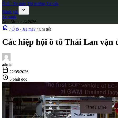
Ô tô - Xe máy
Thị trường
Tư vấn
expand_more
Đánh giá
Xe xanh
AutoMotion © 2026
home
/
Ô tô - Xe máy
/
Chi tiết
Các hiệp hội ô tô Thái Lan vận
admin
calendar_today
22/05/2026
schedule
6 phút đọc