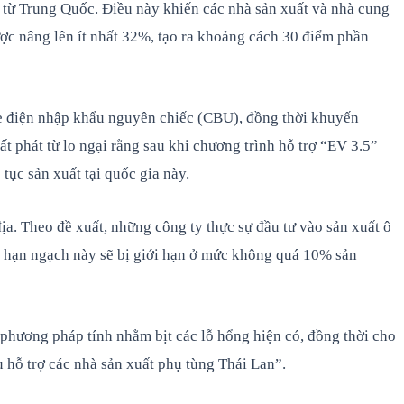
 từ Trung Quốc. Điều này khiến các nhà sản xuất và nhà cung
được nâng lên ít nhất 32%, tạo ra khoảng cách 30 điểm phần
xe điện nhập khẩu nguyên chiếc (CBU), đồng thời khuyến
t phát từ lo ngại rằng sau khi chương trình hỗ trợ “EV 3.5”
tục sản xuất tại quốc gia này.
ịa. Theo đề xuất, những công ty thực sự đầu tư vào sản xuất ô
n, hạn ngạch này sẽ bị giới hạn ở mức không quá 10% sản
 phương pháp tính nhằm bịt các lỗ hổng hiện có, đồng thời cho
u hỗ trợ các nhà sản xuất phụ tùng Thái Lan”.