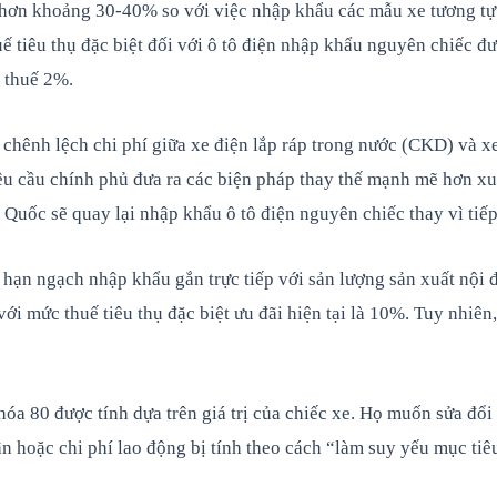
o hơn khoảng 30-40% so với việc nhập khẩu các mẫu xe tương tự
huế tiêu thụ đặc biệt đối với ô tô điện nhập khẩu nguyên chiếc 
c thuế 2%.
 chênh lệch chi phí giữa xe điện lắp ráp trong nước (CKD) và 
 yêu cầu chính phủ đưa ra các biện pháp thay thế mạnh mẽ hơn xuấ
Quốc sẽ quay lại nhập khẩu ô tô điện nguyên chiếc thay vì tiếp 
hạn ngạch nhập khẩu gắn trực tiếp với sản lượng sản xuất nội đ
với mức thuế tiêu thụ đặc biệt ưu đãi hiện tại là 10%. Tuy nhiê
óa 80 được tính dựa trên giá trị của chiếc xe. Họ muốn sửa đổi
ận hoặc chi phí lao động bị tính theo cách “làm suy yếu mục tiê