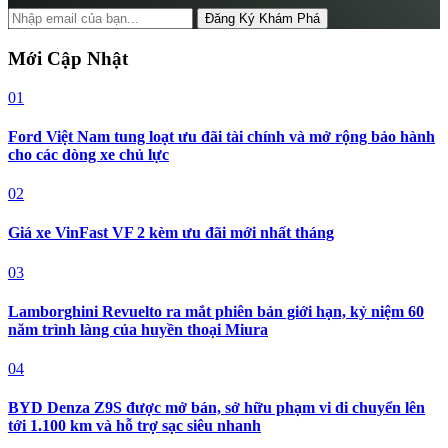
Đăng Ký Khám Phá
Mới Cập Nhật
01
Ford Việt Nam tung loạt ưu đãi tài chính và mở rộng bảo hành
cho các dòng xe chủ lực
02
Giá xe VinFast VF 2 kèm ưu đãi mới nhất tháng
03
Lamborghini Revuelto ra mắt phiên bản giới hạn, kỷ niệm 60
năm trình làng của huyền thoại Miura
04
BYD Denza Z9S được mở bán, sở hữu phạm vi di chuyển lên
tới 1.100 km và hỗ trợ sạc siêu nhanh