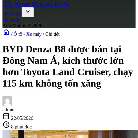
Ô tô - Xe máy
Thị trường
Tư vấn
expand_more
Đánh giá
Xe xanh
AutoMotion © 2026
home
/
Ô tô - Xe máy
/
Chi tiết
BYD Denza B8 được bán tại
Đông Nam Á, kích thước lớn
hơn Toyota Land Cruiser, chạy
115 km không tốn xăng
admin
calendar_today
22/05/2026
schedule
8 phút đọc