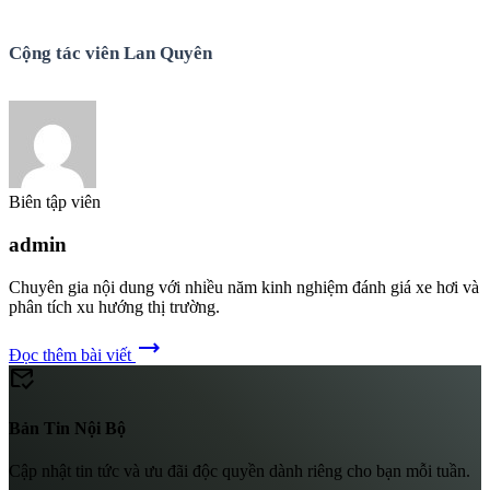
Cộng tác viên Lan Quyên
Biên tập viên
admin
Chuyên gia nội dung với nhiều năm kinh nghiệm đánh giá xe hơi và
phân tích xu hướng thị trường.
trending_flat
Đọc thêm bài viết
mark_email_read
Bản Tin Nội Bộ
Cập nhật tin tức và ưu đãi độc quyền dành riêng cho bạn mỗi tuần.