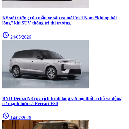
Kỹ sư trưởng của mẫu xe sắp ra mắt Việt Nam “không hài
lòng” khi SUV thống trị thị trường
schedule
24/05/2026
BYD Denza N8 rục rịch trình làng với nội thất 5 chỗ và động
cơ mạnh hơn cả Ferrari F80
schedule
14/07/2026