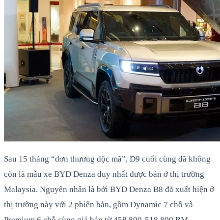
Sau 15 tháng “đơn thương độc mã”, D9 cuối cùng đã không
còn là mẫu xe BYD Denza duy nhất được bán ở thị trường
Malaysia. Nguyên nhân là bởi BYD Denza B8 đã xuất hiện ở
thị trường này với 2 phiên bản, gồm Dynamic 7 chỗ và
Premium 6 chỗ cùng giá bán từ 458.800-518.800 RM