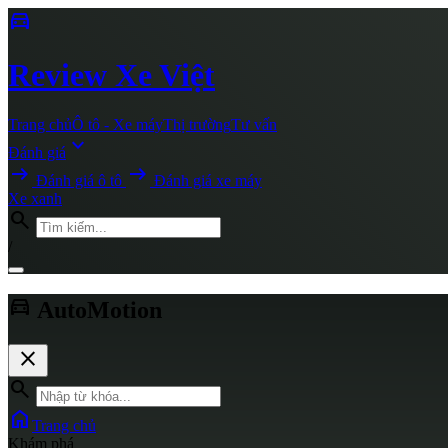
directions_car
Review
Xe Việt
Trang chủ
Ô tô - Xe máy
Thị trường
Tư vấn
expand_more
Đánh giá
arrow_right_alt
arrow_right_alt
Đánh giá ô tô
Đánh giá xe máy
Xe xanh
search
/
directions_car
AutoMotion
close
search
home
Trang chủ
Khám phá