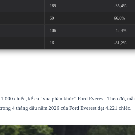
189
-35,4%
60
66,6%
106
-42,4%
16
-81,2%
.000 chiếc, kể cả “vua phân khúc” Ford Everest. Theo đó, mẫu
trong 4 tháng đầu năm 2026 của Ford Everest đạt 4.221 chiếc.