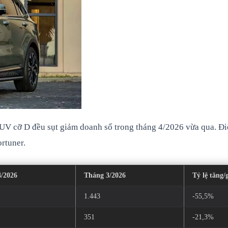
UV cỡ D đều sụt giảm doanh số trong tháng 4/2026 vừa qua. Đi
rtuner.
/2026
Tháng 3/2026
Tỷ lệ tăng/
1.443
-55,5%
351
-21,3%