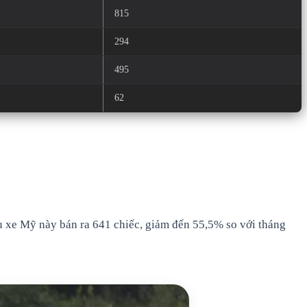
815
294
495
62
 xe Mỹ này bán ra 641 chiếc, giảm đến 55,5% so với tháng