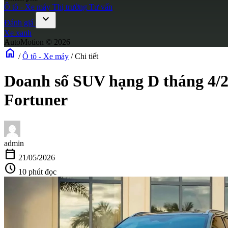
Ô tô - Xe máy
Thị trường
Tư vấn
expand_more
Đánh giá
Xe xanh
AutoMotion © 2026
home
/
Ô tô - Xe máy
/
Chi tiết
Doanh số SUV hạng D tháng 4/2
Fortuner
admin
calendar_today
21/05/2026
schedule
10 phút đọc