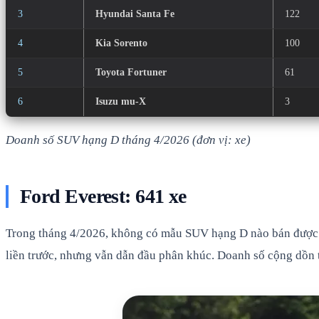
3
Hyundai Santa Fe
122
4
Kia Sorento
100
5
Toyota Fortuner
61
6
Isuzu mu-X
3
Doanh số SUV hạng D tháng 4/2026 (đơn vị: xe)
Ford Everest: 641 xe
Trong tháng 4/2026, không có mẫu SUV hạng D nào bán được 1
liền trước, nhưng vẫn dẫn đầu phân khúc. Doanh số cộng dồn 