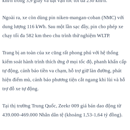
km/h trong 3,9 giây và đạt vận tốc tối đa 230 km/h.
Ngoài ra, xe còn dùng pin niken-mangan-coban (NMC) với
dung lượng 116 kWh. Sau một lần sạc đầy, pin cho phép xe
chạy tối đa 582 km theo chu trình thử nghiệm WLTP.
Trang bị an toàn của xe cũng rất phong phú với hệ thống
kiểm soát hành trình thích ứng ở mọi tốc độ, phanh khẩn cấp
tự động, cảnh báo tiền va chạm, hỗ trợ giữ làn đường, phát
hiện điểm mù, cảnh báo phương tiện cắt ngang khi lùi và hỗ
trợ đỗ xe tự động.
Tại thị trường Trung Quốc, Zeekr 009 giá bán dao động từ
439.000-469.000 Nhân dân tệ (khoảng 1,53-1,64 tỷ đồng).