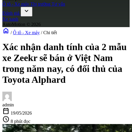
Ô tô - Xe máy
Thị trường
Tư vấn
expand_more
Đánh giá
Xe xanh
AutoMotion © 2026
home
/
Ô tô - Xe máy
/
Chi tiết
Xác nhận danh tính của 2 mẫu
xe Zeekr sẽ bán ở Việt Nam
trong năm nay, có đối thủ của
Toyota Alphard
admin
calendar_today
19/05/2026
schedule
8 phút đọc