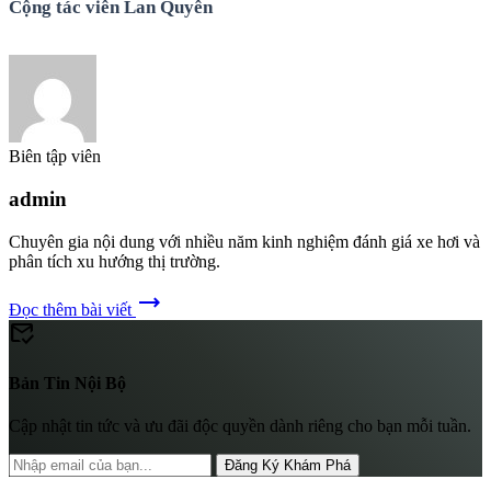
Cộng tác viên Lan Quyên
Biên tập viên
admin
Chuyên gia nội dung với nhiều năm kinh nghiệm đánh giá xe hơi và
phân tích xu hướng thị trường.
trending_flat
Đọc thêm bài viết
mark_email_read
Bản Tin Nội Bộ
Cập nhật tin tức và ưu đãi độc quyền dành riêng cho bạn mỗi tuần.
Đăng Ký Khám Phá