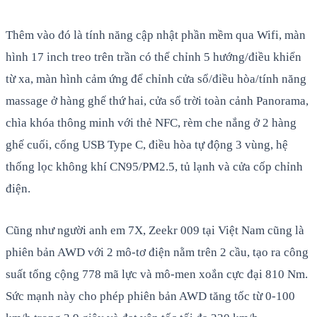
Thêm vào đó là tính năng cập nhật phần mềm qua Wifi, màn
hình 17 inch treo trên trần có thể chỉnh 5 hướng/điều khiển
từ xa, màn hình cảm ứng để chỉnh cửa sổ/điều hòa/tính năng
massage ở hàng ghế thứ hai, cửa sổ trời toàn cảnh Panorama,
chìa khóa thông minh với thẻ NFC, rèm che nắng ở 2 hàng
ghế cuối, cổng USB Type C, điều hòa tự động 3 vùng, hệ
thống lọc không khí CN95/PM2.5, tủ lạnh và cửa cốp chỉnh
điện.
Cũng như người anh em 7X, Zeekr 009 tại Việt Nam cũng là
phiên bản AWD với 2 mô-tơ điện nằm trên 2 cầu, tạo ra công
suất tổng cộng 778 mã lực và mô-men xoắn cực đại 810 Nm.
Sức mạnh này cho phép phiên bản AWD tăng tốc từ 0-100