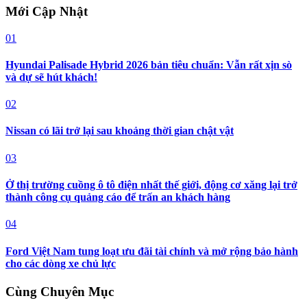
Mới Cập Nhật
01
Hyundai Palisade Hybrid 2026 bản tiêu chuẩn: Vẫn rất xịn sò
và dự sẽ hút khách!
02
Nissan có lãi trở lại sau khoảng thời gian chật vật
03
Ở thị trường cuồng ô tô điện nhất thế giới, động cơ xăng lại trở
thành công cụ quảng cáo để trấn an khách hàng
04
Ford Việt Nam tung loạt ưu đãi tài chính và mở rộng bảo hành
cho các dòng xe chủ lực
Cùng Chuyên Mục