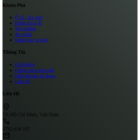
Khám Phá
Ô tô - Xe máy
Đánh giá ô tô
Thị trường
Xe xanh
Đánh giá xe máy
Thông Tin
Giới thiệu
Chính sách bảo mật
Điều khoản sử dụng
Liên hệ
Liên Hệ
location_on
TP. Hồ Chí Minh, Việt Nam
call
0792 639 197
mail