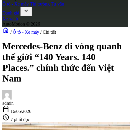
Ô tô - Xe máy
Thị trường
Tư vấn
expand_more
Đánh giá
Xe xanh
AutoMotion © 2026
home
/
Ô tô - Xe máy
/
Chi tiết
Mercedes-Benz đi vòng quanh
thế giới “140 Years. 140
Places.” chính thức đến Việt
Nam
admin
calendar_today
16/05/2026
schedule
7 phút đọc