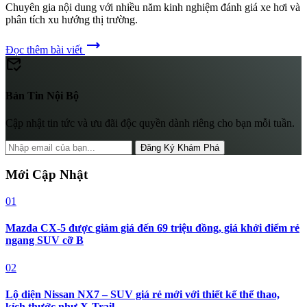
Chuyên gia nội dung với nhiều năm kinh nghiệm đánh giá xe hơi và
phân tích xu hướng thị trường.
trending_flat
Đọc thêm bài viết
mark_email_read
Bản Tin Nội Bộ
Cập nhật tin tức và ưu đãi độc quyền dành riêng cho bạn mỗi tuần.
Đăng Ký Khám Phá
Mới Cập Nhật
01
Mazda CX-5 được giảm giá đến 69 triệu đồng, giá khởi điểm rẻ
ngang SUV cỡ B
02
Lộ diện Nissan NX7 – SUV giá rẻ mới với thiết kế thể thao,
kích thước như X-Trail