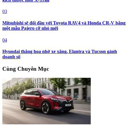
03
Mitsubishi sẽ đối đầu với Toyota RAV4 và Honda CR-V bằng
một mẫu Pajero cỡ nhỏ mới
04
Hyundai thăng hoa nhờ xe xăng, Elantra và Tucson gánh
doanh số
Cùng Chuyên Mục