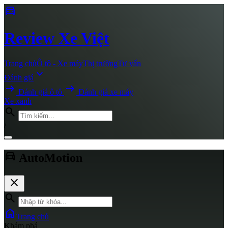
directions_car
Review
Xe Việt
Trang chủ
Ô tô - Xe máy
Thị trường
Tư vấn
expand_more
Đánh giá
arrow_right_alt
arrow_right_alt
Đánh giá ô tô
Đánh giá xe máy
Xe xanh
search
/
directions_car
AutoMotion
close
search
home
Trang chủ
Khám phá