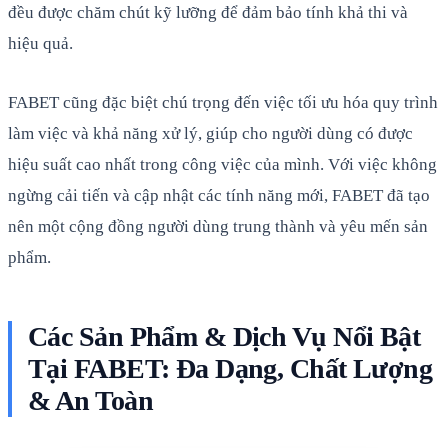
đều được chăm chút kỹ lưỡng để đảm bảo tính khả thi và
hiệu quả.
FABET cũng đặc biệt chú trọng đến việc tối ưu hóa quy trình
làm việc và khả năng xử lý, giúp cho người dùng có được
hiệu suất cao nhất trong công việc của mình. Với việc không
ngừng cải tiến và cập nhật các tính năng mới, FABET đã tạo
nên một cộng đồng người dùng trung thành và yêu mến sản
phẩm.
Các Sản Phẩm & Dịch Vụ Nổi Bật
Tại FABET: Đa Dạng, Chất Lượng
& An Toàn