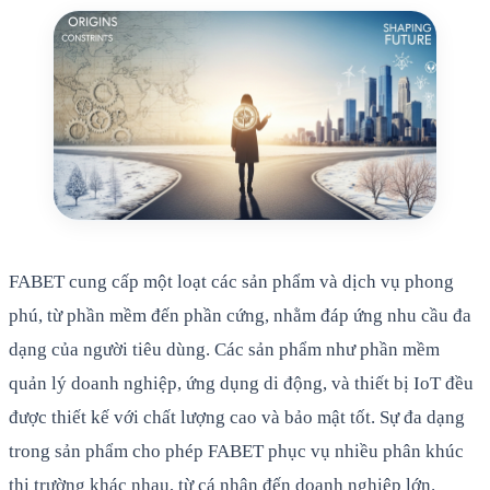
FABET cung cấp một loạt các sản phẩm và dịch vụ phong
phú, từ phần mềm đến phần cứng, nhằm đáp ứng nhu cầu đa
dạng của người tiêu dùng. Các sản phẩm như phần mềm
quản lý doanh nghiệp, ứng dụng di động, và thiết bị IoT đều
được thiết kế với chất lượng cao và bảo mật tốt. Sự đa dạng
trong sản phẩm cho phép FABET phục vụ nhiều phân khúc
thị trường khác nhau, từ cá nhân đến doanh nghiệp lớn.