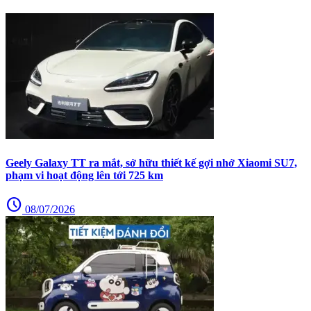
Geely Galaxy TT ra mắt, sở hữu thiết kế gợi nhớ Xiaomi SU7,
phạm vi hoạt động lên tới 725 km
schedule
08/07/2026