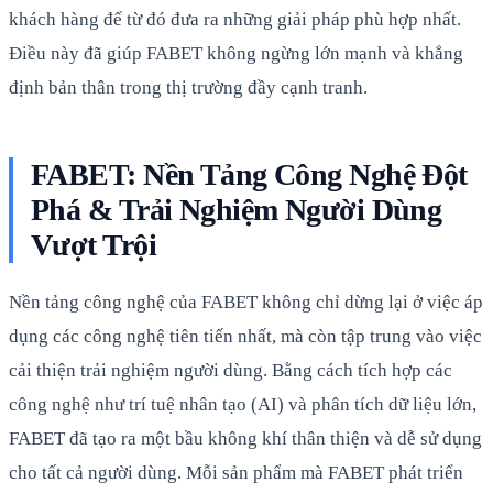
khách hàng để từ đó đưa ra những giải pháp phù hợp nhất.
Điều này đã giúp FABET không ngừng lớn mạnh và khẳng
định bản thân trong thị trường đầy cạnh tranh.
FABET: Nền Tảng Công Nghệ Đột
Phá & Trải Nghiệm Người Dùng
Vượt Trội
Nền tảng công nghệ của FABET không chỉ dừng lại ở việc áp
dụng các công nghệ tiên tiến nhất, mà còn tập trung vào việc
cải thiện trải nghiệm người dùng. Bằng cách tích hợp các
công nghệ như trí tuệ nhân tạo (AI) và phân tích dữ liệu lớn,
FABET đã tạo ra một bầu không khí thân thiện và dễ sử dụng
cho tất cả người dùng. Mỗi sản phẩm mà FABET phát triển