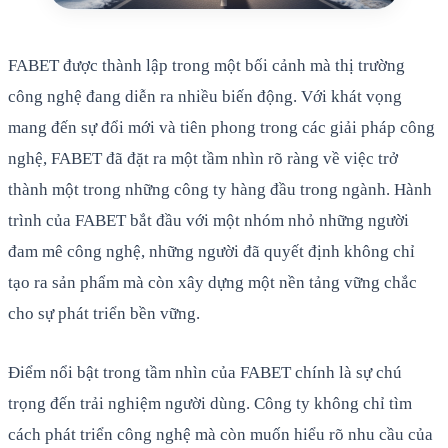
FABET được thành lập trong một bối cảnh mà thị trường
công nghệ đang diễn ra nhiều biến động. Với khát vọng
mang đến sự đổi mới và tiên phong trong các giải pháp công
nghệ, FABET đã đặt ra một tầm nhìn rõ ràng về việc trở
thành một trong những công ty hàng đầu trong ngành. Hành
trình của FABET bắt đầu với một nhóm nhỏ những người
đam mê công nghệ, những người đã quyết định không chỉ
tạo ra sản phẩm mà còn xây dựng một nền tảng vững chắc
cho sự phát triển bền vững.
Điểm nổi bật trong tầm nhìn của FABET chính là sự chú
trọng đến trải nghiệm người dùng. Công ty không chỉ tìm
cách phát triển công nghệ mà còn muốn hiểu rõ nhu cầu của