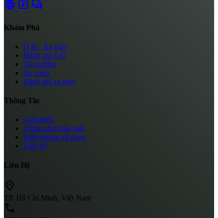
language
smart_display
forum
Khám Phá
Ô tô - Xe máy
Đánh giá ô tô
Thị trường
Xe xanh
Đánh giá xe máy
Thông Tin
Giới thiệu
Chính sách bảo mật
Điều khoản sử dụng
Liên hệ
Liên Hệ
location_on
TP. Hồ Chí Minh, Việt Nam
call